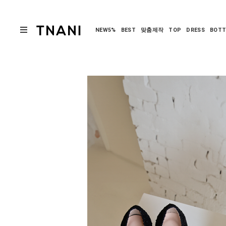
NEW5%
BEST
맞춤제작
TOP
DRESS
BOT