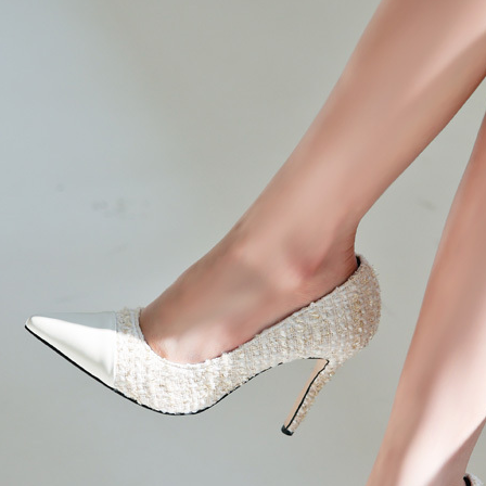
 (점심시간이나 업무전후, 휴무일에는 고객센터 연락이 되지 않으니 게시판 문의 해주세요)
한통운 : 1588-1255
배송조회
145-87-01642
mail-order no
제 2019-서울성동-01373 호
[사업자정보확인]
최선주
사 로에르 에게 있으며, 무단 도용시 법적인 제재를 받을 수 있습니다.