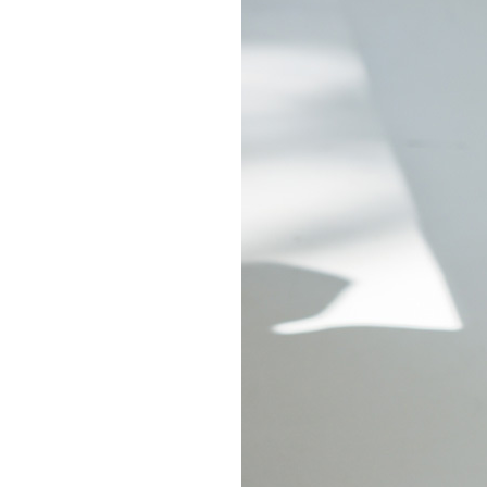
처음으로
이용안내
이용약관
개인정보 처리방침
Tnani. 02-448-1227
평일 11:00~ 16:00 / 점심시간 12:00 ~ 13:00 / 토,일,공휴일 휴무
업무시간
/
반품주소
서울특별시 성동구 하왕십리동 CJ대한통운 성동A직영
배송조회
CJ대
BANK INFO
국민 095001-04-155141
예금주 : 주식회사로에르
Company
주식회사 로에르
Ceo
최선주
E-MAIL
business no
roer1@hanmail.net
Address
서울특별시 성동구 자동차시장3길 39, 2층 201호(남궁빌딩)
Privacy Manager
copyright
주식회사 로에르
all rights reserved.
본 사이트내 모든 이미지 및 컨텐츠 등은 저작권법 제4조의 의한 저작물로써 소유권은 주식회