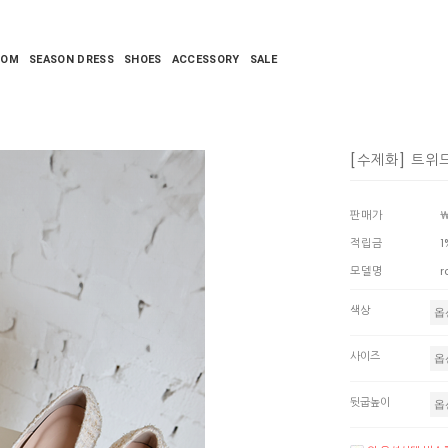
TOM
SEASON DRESS
SHOES
ACCESSORY
SALE
[수제화] 트위드
판매가
￦
적립금
1
모델명
r
색상
사이즈
뒷굽높이