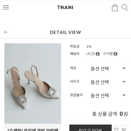
검색
검
메
색
뉴
DETAIL VIEW
적립금
1%
배송비
(조건)
지역별
색상
사이즈
뒷굽높이
0
총 상품 금액
원
BUY IT NOW
[수제화] 로리에 큐빅 슬링백