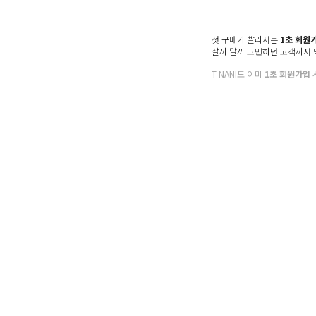
첫 구매가 빨라지는
1초 회원
살까 말까 고민하던 고객까지
T-NANI도 이미
1초 회원가입