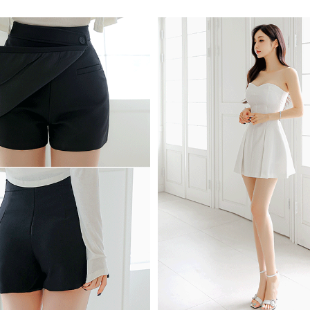
 (점심시간이나 업무전후, 휴무일에는 고객센터 연락이 되지 않으니 게시판 문의 해주세요)
한통운 : 1588-1255
배송조회
145-87-01642
mail-order no
제 2019-서울성동-01373 호
[사업자정보확인]
최선주
사 로에르 에게 있으며, 무단 도용시 법적인 제재를 받을 수 있습니다.