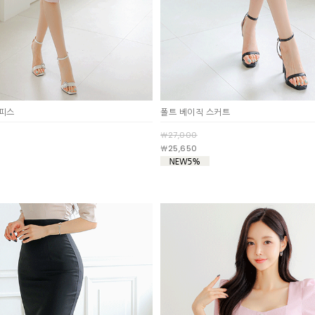
원피스
폴트 베이직 스커트
￦27,000
￦25,650