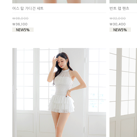
어스 탑 가디건 세트
번트 랩 팬츠
￦38,000
￦32,000
￦36,100
￦30,400