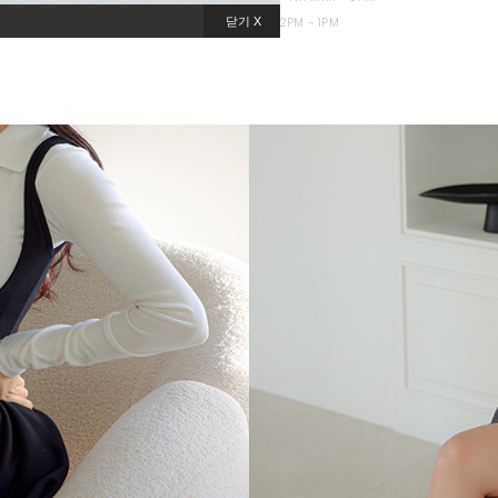
HOLIDAY OFF LUNCH 12PM - 1PM
닫기 X