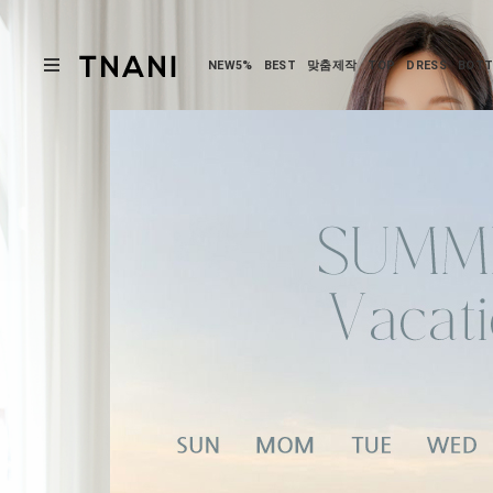
NEW5%
BEST
맞춤제작
TOP
DRESS
BOT