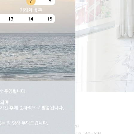
Tnani
T. 02-448-1227
OPERATING HOURS MON - FRI 11AM - 5PM