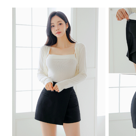
처음으로
이용안내
이용약관
개인정보 처리방침
Tnani. 02-448-1227
평일 11:00~ 16:00 / 점심시간 12:00 ~ 13:00 / 토,일,공휴일 휴무
업무시간
/
반품주소
서울특별시 성동구 하왕십리동 CJ대한통운 성동A직영
배송조회
CJ대
BANK INFO
국민 095001-04-155141
예금주 : 주식회사로에르
Company
주식회사 로에르
Ceo
최선주
E-MAIL
business no
roer1@hanmail.net
Address
서울특별시 성동구 자동차시장3길 39, 2층 201호(남궁빌딩)
Privacy Manager
copyright
주식회사 로에르
all rights reserved.
본 사이트내 모든 이미지 및 컨텐츠 등은 저작권법 제4조의 의한 저작물로써 소유권은 주식회