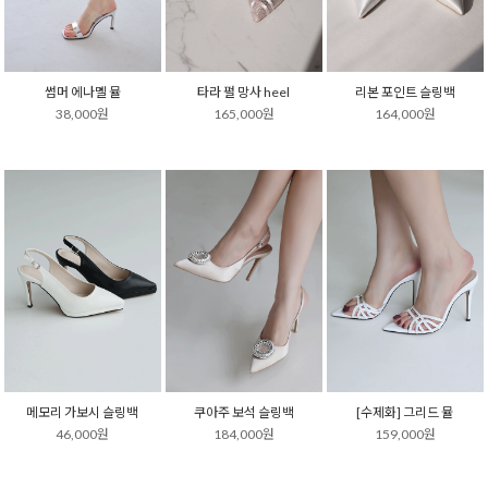
썸머 에나멜 뮬
타라 펄 망사 heel
리본 포인트 슬링백
38,000원
165,000원
164,000원
메모리 가보시 슬링백
쿠아주 보석 슬링백
[수제화] 그리드 뮬
46,000원
184,000원
159,000원