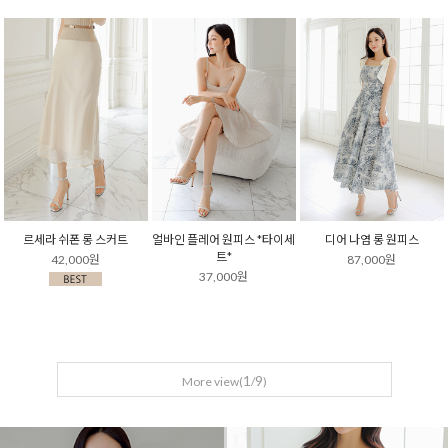
르세라 쉬폰 롱 스커트
얼바인 플레어 원피스 *타이세
디어 나염 롱 원피스
트*
42,000원
87,000원
37,000원
1
9
More view(
/
)