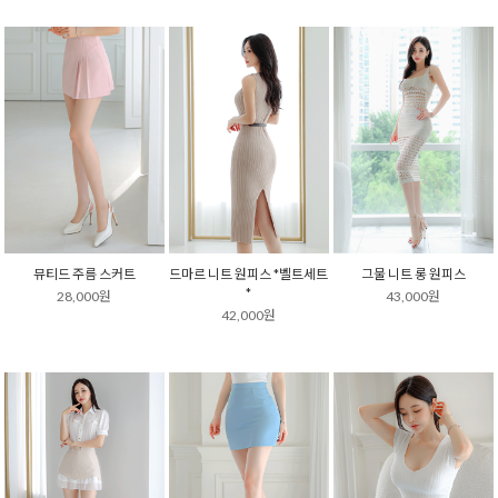
뮤티드 주름 스커트
드마르 니트 원피스 *벨트세트
그물 니트 롱 원피스
*
28,000원
43,000원
42,000원