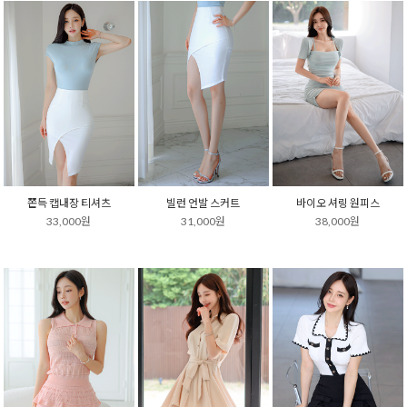
쫀득 캡내장 티셔츠
빌런 언발 스커트
바이오 셔링 원피스
33,000원
31,000원
38,000원