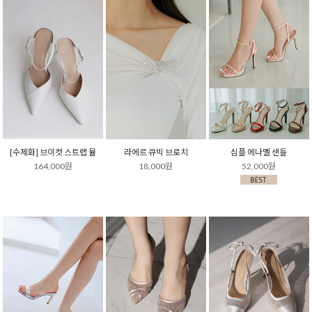
[수제화] 브이컷 스트랩 뮬
라에르 큐빅 브로치
심플 에나멜 샌들
164,000원
18,000원
52,000원