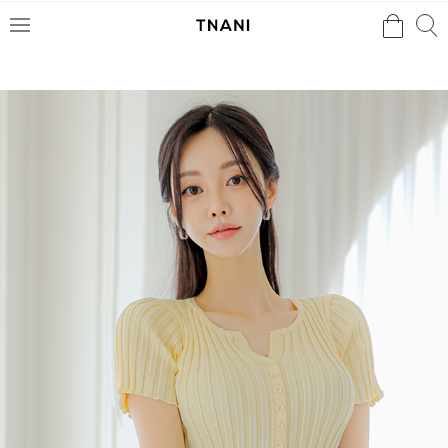
검색
검
메
색
뉴