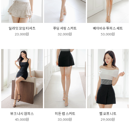
딜라잇 꼬임 티셔츠
푸딩 셔링 스커트
베이비슈 투피스 세트
23,000원
32,000원
53,000원
뷰크 나시 원피스
히든 랩 스커트
벨 오프 니트
45,000원
33,000원
29,000원