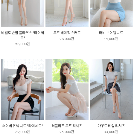
비엘로 반팔 블라우스 *타이세
모드 베이직 스커트
러비 브이캡 니트
트*
28,000원
19,000원
58,000원
소이베 유넥 니트 *타이세트*
러블리즈 오프 티셔츠
아우트 테잎 티셔츠
69,000원
25,000원
33,000원