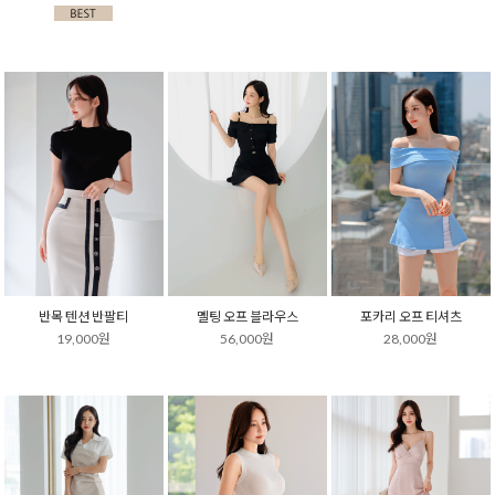
반목 텐션 반팔티
멜팅 오프 블라우스
포카리 오프 티셔츠
19,000원
56,000원
28,000원