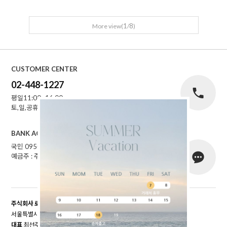
1
8
More view(
/
)
CUSTOMER CENTER
02-448-1227
평일11:00~16:00
토,일,공휴일 휴무
BANK ACCOUNT
국민 095001-04-155141
예금주 : 주식회사로에르
주식회사 로에르
서울특별시 성동구 자동차시장3길 39, 남궁빌딩 201호
대표
최선주
개인정보 보호책임자
최선주