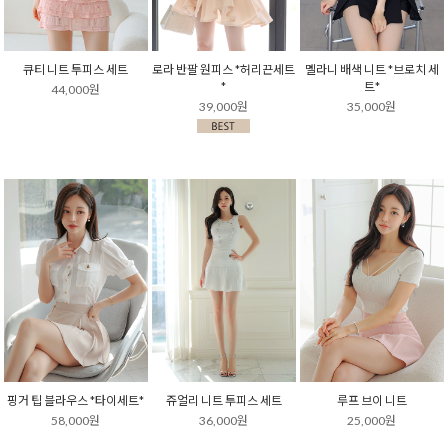
큐티 니트 투피스 세트
로라 반팔 원피스 *허리끈세트
멜라니 배색 니트 *브로치 세
*
트*
44,000원
39,000원
35,000원
핑거 팁 블라우스 *타이세트*
쥬얼리 니트 투피스 세트
루프 브이 니트
58,000원
36,000원
25,000원