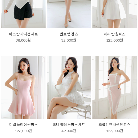
어스 탑 가디건 세트
번트 랩 팬츠
세리 탑 원피스
38,000원
32,000원
125,000원
디넬 플레어 원피스
요니 홀터 투피스 세트
오블리크 배색 원피스
126,000원
49,000원
126,000원