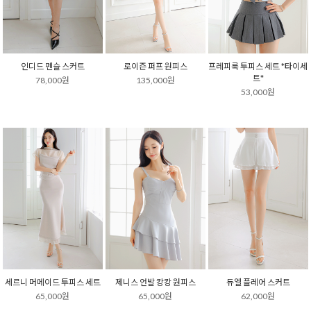
인디드 펜슬 스커트
로이즌 퍼프 원피스
프레피룩 투피스 세트 *타이세
트*
78,000원
135,000원
53,000원
세르니 머메이드 투피스 세트
제니스 언발 캉캉 원피스
듀엘 플레어 스커트
65,000원
65,000원
62,000원