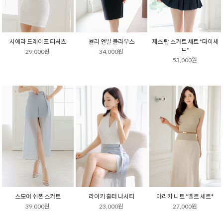
시에라 드레이프 티셔츠
뮬리 언발 블라우스
제스 탑 스커트 세트 *타이세
트*
29,000원
34,000원
53,000원
스모어 쉬폰 스커트
라이키 홀터 나시티
아리카 니트 *벨트 세트*
39,000원
23,000원
27,000원