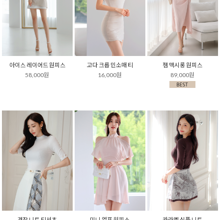
아이스 레이어드 원피스
고다 크롭 민소매 티
젬 맥시롱 원피스
58,000원
16,000원
89,000원
견장 니트 티셔츠
미니 엘프 원피스
카라멜 심플 니트