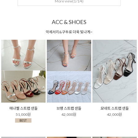
1
14
More view(
/
)
ACC & SHOES
악세서리&구두로 더욱 빛나게~
에나멜 스트랩 샌들
브랭 스트랩 샌들
모네트 스트랩 샌들
51,000원
42,000원
42,000원