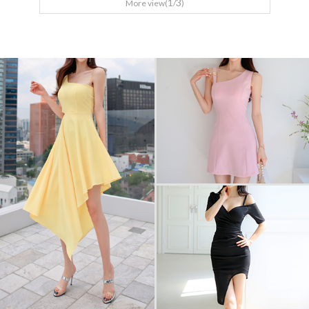
1
3
More view(
/
)