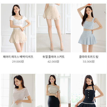
페어리 레이스 배색 티셔츠
듀엘 플레어 스커트
클라라 트위드 탑
29,000원
62,000원
53,000원