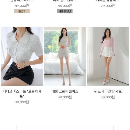
49,000원
48,000원
29,000원
티티코 비즈 니트 *브로치 세
메릴 크로셰 원피스
위드 가디건 탑 세트
트*
69,000원
38,000원
38,000원