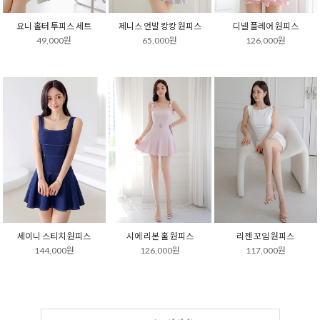
요니 홀터 투피스 세트
제니스 언발 캉캉 원피스
디넬 플레어 원피스
49,000원
65,000원
126,000원
세이니 스티치 원피스
시에 리본 훌 원피스
리젠 꼬임 원피스
144,000원
126,000원
117,000원