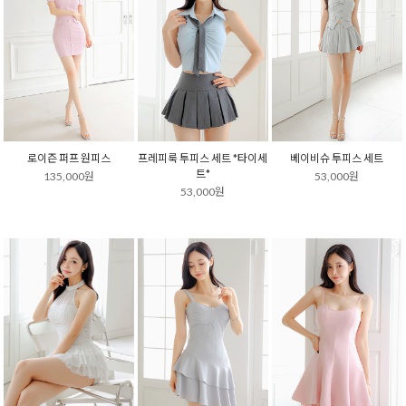
로이즌 퍼프 원피스
프레피룩 투피스 세트 *타이세
베이비슈 투피스 세트
트*
135,000원
53,000원
53,000원