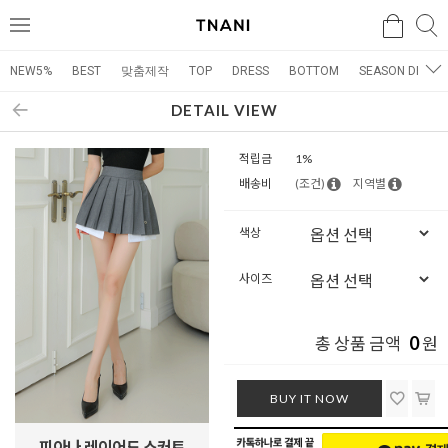
검색
검
메
색
뉴
NEW5%
BEST
맞춤제작
TOP
DRESS
BOTTOM
SEASON DRESS
DETAIL VIEW
적립금
1%
배송비
(조건)
지역별
색상
사이즈
0
총 상품 금액
원
BUY IT NOW
피아나 레이어드 스커트