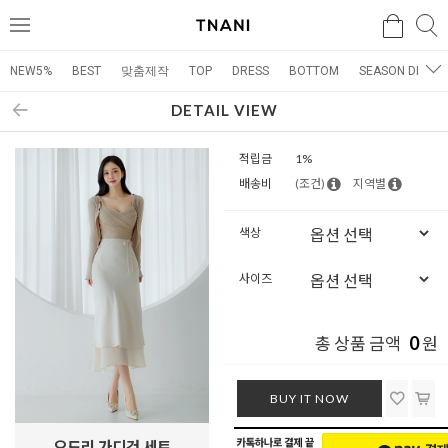
검색
검
메
색
뉴
NEW5%
BEST
맞춤제작
TOP
DRESS
BOTTOM
SEASON DRESS
DETAIL VIEW
적립금
1%
배송비
(조건)
지역별
색상
사이즈
0
총 상품 금액
원
BUY IT NOW
오드리 가디건 세트