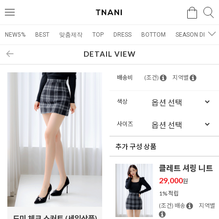
검색
검
메
색
뉴
NEW5%
BEST
맞춤제작
TOP
DRESS
BOTTOM
SEASON DRESS
DETAIL VIEW
배송비
(조건)
지역별
색상
사이즈
추가 구성 상품
클레트 셔링 니트
29,000
원
1% 적립
(조건) 배송
지역별
드미 체크 스커트 (세일상품)