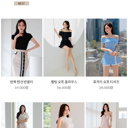
반목 텐션 반팔티
멜팅 오프 블라우스
포카리 오프 티셔츠
19,000원
56,000원
28,000원