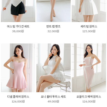
어스 탑 가디건 세트
번트 랩 팬츠
세리 탑 원피스
38,000원
32,000원
125,000원
디넬 플레어 원피스
요니 홀터 투피스 세트
오블리크 배색 원피스
126,000원
49,000원
126,000원