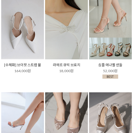
[수제화] 브이컷 스트랩 뮬
라에르 큐빅 브로치
심플 에나멜 샌들
164,000원
18,000원
52,000원