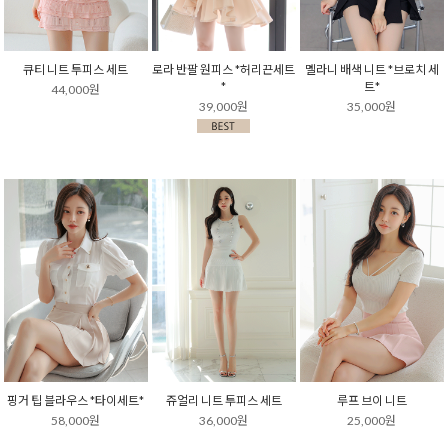
큐티 니트 투피스 세트
로라 반팔 원피스 *허리끈세트
멜라니 배색 니트 *브로치 세
*
트*
44,000원
39,000원
35,000원
핑거 팁 블라우스 *타이세트*
쥬얼리 니트 투피스 세트
루프 브이 니트
58,000원
36,000원
25,000원