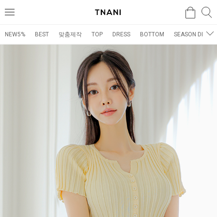
검색
검
메
색
뉴
NEW5%
BEST
맞춤제작
TOP
DRESS
BOTTOM
SEASON DRESS