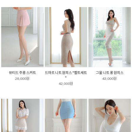
뮤티드 주름 스커트
드마르 니트 원피스 *벨트세트
그물 니트 롱 원피스
*
28,000원
43,000원
42,000원