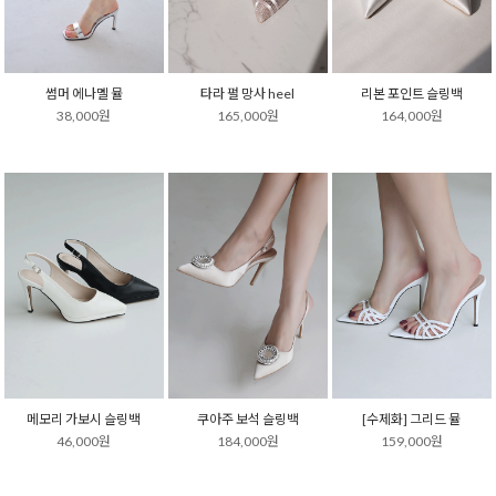
썸머 에나멜 뮬
타라 펄 망사 heel
리본 포인트 슬링백
38,000원
165,000원
164,000원
메모리 가보시 슬링백
쿠아주 보석 슬링백
[수제화] 그리드 뮬
46,000원
184,000원
159,000원