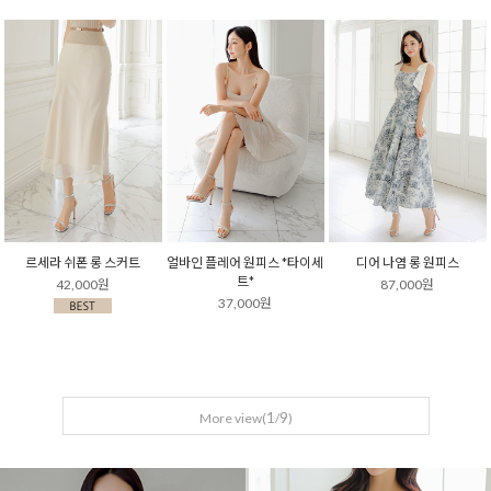
르세라 쉬폰 롱 스커트
얼바인 플레어 원피스 *타이세
디어 나염 롱 원피스
트*
42,000원
87,000원
37,000원
1
9
More view(
/
)