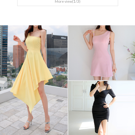
1
3
More view(
/
)