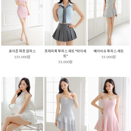
로이즌 퍼프 원피스
프레피룩 투피스 세트 *타이세
베이비슈 투피스 세트
트*
135,000원
53,000원
53,000원