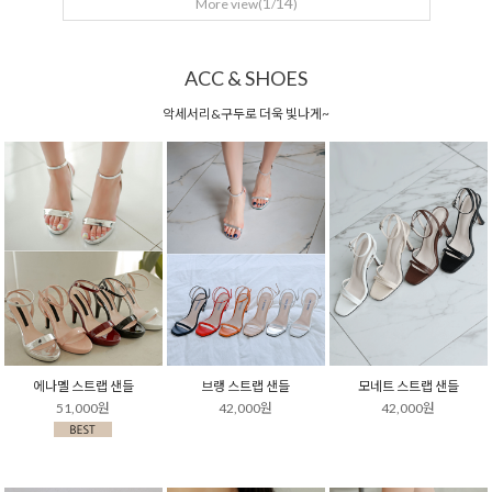
1
14
More view(
/
)
ACC & SHOES
악세서리&구두로 더욱 빛나게~
에나멜 스트랩 샌들
브랭 스트랩 샌들
모네트 스트랩 샌들
51,000원
42,000원
42,000원