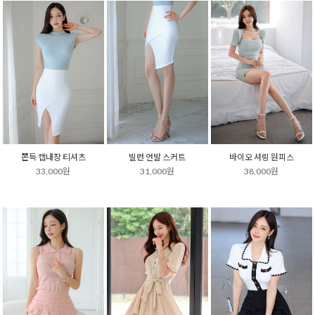
쫀득 캡내장 티셔츠
빌런 언발 스커트
바이오 셔링 원피스
33,000원
31,000원
38,000원