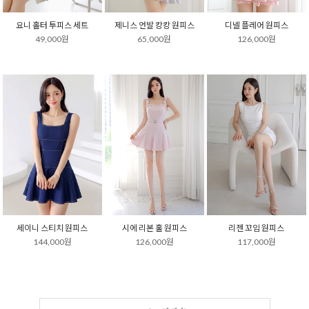
요니 홀터 투피스 세트
제니스 언발 캉캉 원피스
디넬 플레어 원피스
49,000원
65,000원
126,000원
세이니 스티치 원피스
시에 리본 훌 원피스
리젠 꼬임 원피스
144,000원
126,000원
117,000원