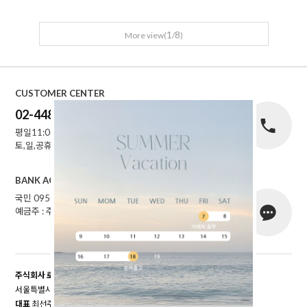
1
8
More view(
/
)
CUSTOMER CENTER
02-448-1227
평일11:00~16:00
토,일,공휴일 휴무
BANK ACCOUNT
국민 095001-04-155141
예금주 : 주식회사로에르
주식회사 로에르
서울특별시 성동구 자동차시장3길 39, 남궁빌딩 201호
대표
최선주
개인정보 보호책임자
최선주