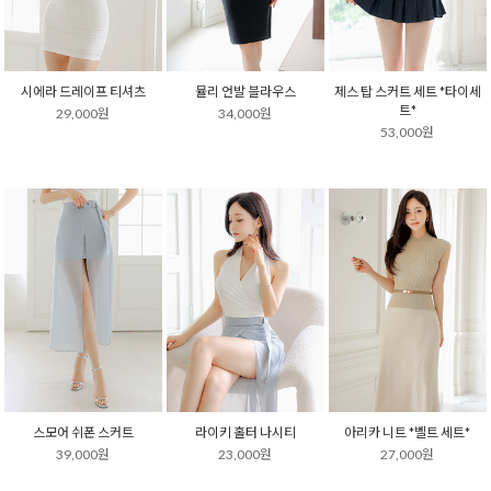
시에라 드레이프 티셔츠
뮬리 언발 블라우스
제스 탑 스커트 세트 *타이세
트*
29,000원
34,000원
53,000원
스모어 쉬폰 스커트
라이키 홀터 나시티
아리카 니트 *벨트 세트*
39,000원
23,000원
27,000원