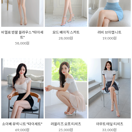
비엘로 반팔 블라우스 *타이세
모드 베이직 스커트
러비 브이캡 니트
트*
28,000원
19,000원
58,000원
소이베 유넥 니트 *타이세트*
러블리즈 오프 티셔츠
아우트 테잎 티셔츠
69,000원
25,000원
33,000원