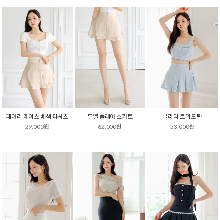
페어리 레이스 배색 티셔츠
듀엘 플레어 스커트
클라라 트위드 탑
29,000원
62,000원
53,000원