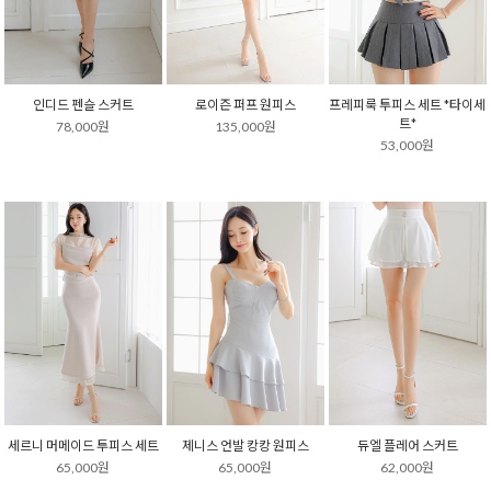
인디드 펜슬 스커트
로이즌 퍼프 원피스
프레피룩 투피스 세트 *타이세
트*
78,000원
135,000원
53,000원
세르니 머메이드 투피스 세트
제니스 언발 캉캉 원피스
듀엘 플레어 스커트
65,000원
65,000원
62,000원