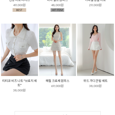
49,000원
48,000원
29,000원
티티코 비즈 니트 *브로치 세
메릴 크로셰 원피스
위드 가디건 탑 세트
트*
69,000원
38,000원
38,000원