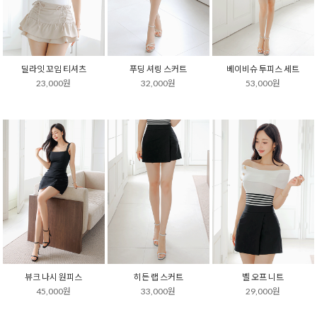
딜라잇 꼬임 티셔츠
푸딩 셔링 스커트
베이비슈 투피스 세트
23,000원
32,000원
53,000원
뷰크 나시 원피스
히든 랩 스커트
벨 오프 니트
45,000원
33,000원
29,000원