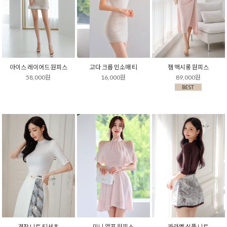
아이스 레이어드 원피스
고다 크롭 민소매 티
젬 맥시롱 원피스
58,000원
16,000원
89,000원
견장 니트 티셔츠
미니 엘프 원피스
카라멜 심플 니트