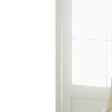
처음으로
이용안내
이용약관
개인정보 처리방침
Tnani. 02-448-1227
평일 11:00~ 16:00 / 점심시간 12:00 ~ 13:00 / 토,일,공휴일 휴무
업무시간
/
반품주소
서울특별시 성동구 하왕십리동 CJ대한통운 성동A직영
배송조회
CJ대
BANK INFO
국민 095001-04-155141
예금주 : 주식회사로에르
Company
주식회사 로에르
Ceo
최선주
E-MAIL
business no
roer1@hanmail.net
Address
서울특별시 성동구 자동차시장3길 39, 2층 201호(남궁빌딩)
Privacy Manager
copyright
주식회사 로에르
all rights reserved.
본 사이트내 모든 이미지 및 컨텐츠 등은 저작권법 제4조의 의한 저작물로써 소유권은 주식회