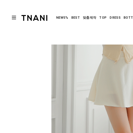
NEW5%
BEST
맞춤제작
TOP
DRESS
BOT