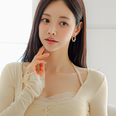
 (점심시간이나 업무전후, 휴무일에는 고객센터 연락이 되지 않으니 게시판 문의 해주세요)
한통운 : 1588-1255
배송조회
145-87-01642
mail-order no
제 2019-서울성동-01373 호
[사업자정보확인]
최선주
사 로에르 에게 있으며, 무단 도용시 법적인 제재를 받을 수 있습니다.