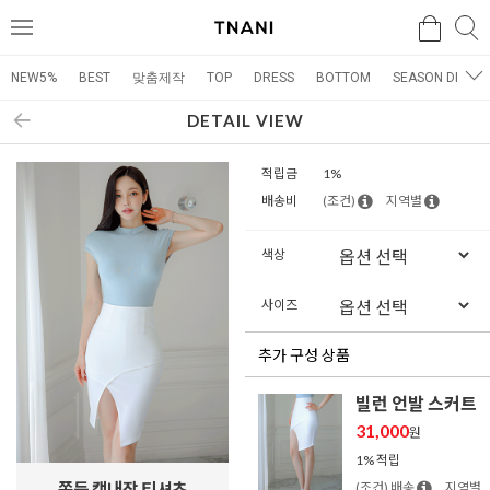
검색
검
메
색
뉴
NEW5%
BEST
맞춤제작
TOP
DRESS
BOTTOM
SEASON DRESS
DETAIL VIEW
적립금
1%
배송비
(조건)
지역별
색상
사이즈
추가 구성 상품
빌런 언발 스커트
31,000
원
1% 적립
쫀득 캡내장 티셔츠
(조건) 배송
지역별