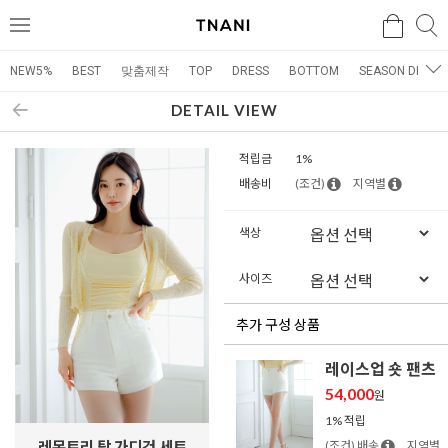
검색
검
메
색
뉴
NEW5%
BEST
맞춤제작
TOP
DRESS
BOTTOM
SEASON DRESS
DETAIL VIEW
적립금
1%
배송비
(조건)
지역별
색상
사이즈
추가 구성 상품
레이스업 숏 팬츠
54,000
원
1% 적립
레몬트리 탑 가디건 세트
(조건) 배송
지역별