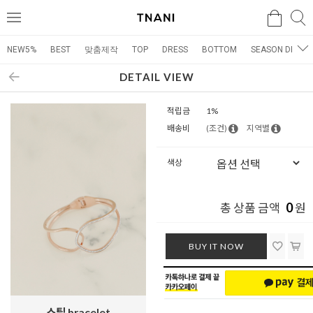
검색
검
메
색
뉴
NEW5%
BEST
맞춤제작
TOP
DRESS
BOTTOM
SEASON DRESS
DETAIL VIEW
적립금
1%
배송비
(조건)
지역별
색상
0
총 상품 금액
원
BUY IT NOW
스틸 bracelet