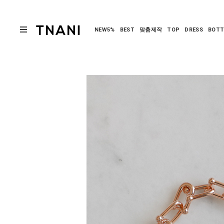
NEW5%
BEST
맞춤제작
TOP
DRESS
BOT