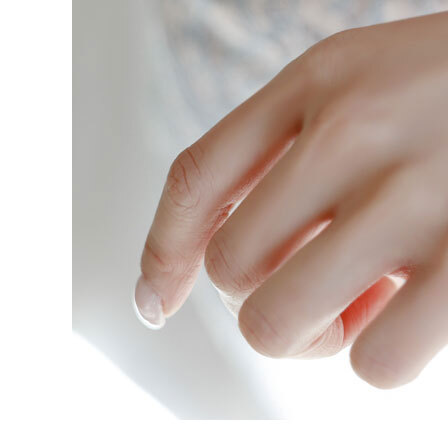
처음으로
이용안내
이용약관
개인정보 처리방침
Tnani. 02-448-1227
평일 11:00~ 16:00 / 점심시간 12:00 ~ 13:00 / 토,일,공휴일 휴무
업무시간
/
반품주소
서울특별시 성동구 하왕십리동 CJ대한통운 성동A직영
배송조회
CJ대
BANK INFO
국민 095001-04-155141
예금주 : 주식회사로에르
Company
주식회사 로에르
Ceo
최선주
E-MAIL
business no
roer1@hanmail.net
Address
서울특별시 성동구 자동차시장3길 39, 2층 201호(남궁빌딩)
Privacy Manager
copyright
주식회사 로에르
all rights reserved.
본 사이트내 모든 이미지 및 컨텐츠 등은 저작권법 제4조의 의한 저작물로써 소유권은 주식회