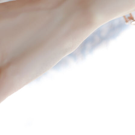
 (점심시간이나 업무전후, 휴무일에는 고객센터 연락이 되지 않으니 게시판 문의 해주세요)
한통운 : 1588-1255
배송조회
145-87-01642
mail-order no
제 2019-서울성동-01373 호
[사업자정보확인]
최선주
사 로에르 에게 있으며, 무단 도용시 법적인 제재를 받을 수 있습니다.