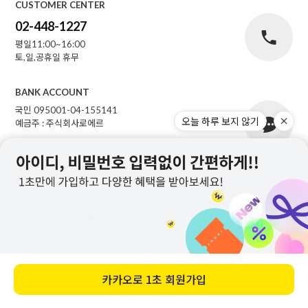
CUSTOMER CENTER
02-448-1227
평일11:00~16:00
토,일,공휴일 휴무
BANK ACCOUNT
국민 095001-04-155141
오늘 하루 보지 않기
예금주 : 주식회사로에르
주식회사 로에르
서울특별시 성동구 자동차시장3길 39, 남궁빌딩 201호
대표
최선주
개인정보 보호책임자
최선주
통신판매업신고번호
제 2019-서울성동-01373 호
사업자 등록번호
145-87-01642
전화
02-448-1227
팩스
02-448-1229
카카오로
1초 회원가입
PC버전
이용안내
이용약관
개인정보처리방침
Copyright © T-nani All rights reserved.