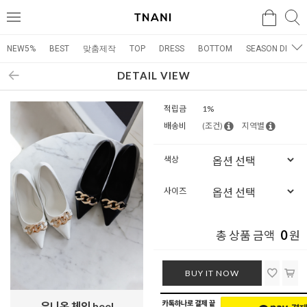
검색
검
메
색
뉴
NEW5%
BEST
맞춤제작
TOP
DRESS
BOTTOM
SEASON DRESS
DETAIL VIEW
적립금
1%
배송비
(조건)
지역별
색상
사이즈
0
총 상품 금액
원
BUY IT NOW
유니온 체인 heel