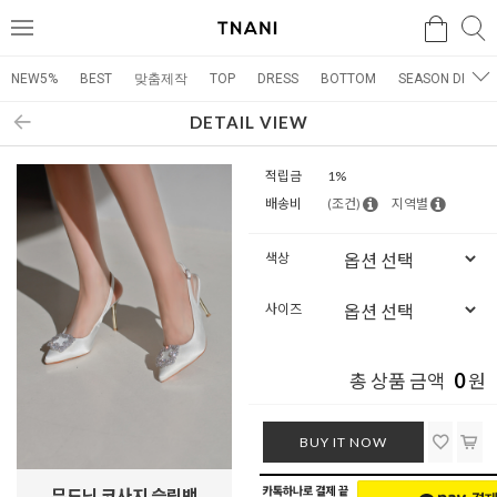
검색
검
메
색
뉴
NEW5%
BEST
맞춤제작
TOP
DRESS
BOTTOM
SEASON DRESS
DETAIL VIEW
적립금
1%
배송비
(조건)
지역별
색상
사이즈
0
총 상품 금액
원
BUY IT NOW
무드닝 코사지 슬링백