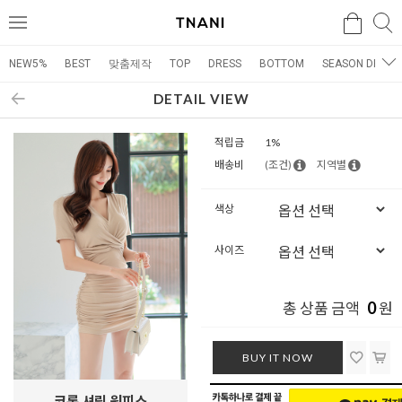
검색
검
메
색
뉴
NEW5%
BEST
맞춤제작
TOP
DRESS
BOTTOM
SEASON DRESS
DETAIL VIEW
적립금
1%
배송비
(조건)
지역별
색상
사이즈
0
총 상품 금액
원
BUY IT NOW
코롱 셔링 원피스