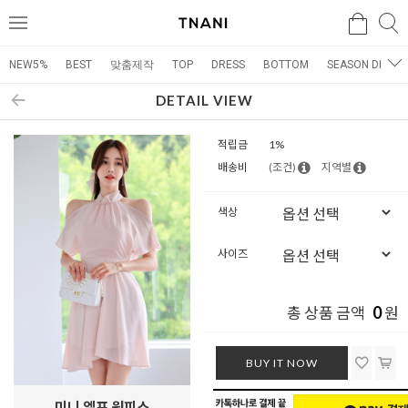
검색
검
메
색
뉴
NEW5%
BEST
맞춤제작
TOP
DRESS
BOTTOM
SEASON DRESS
DETAIL VIEW
적립금
1%
배송비
(조건)
지역별
색상
사이즈
0
총 상품 금액
원
BUY IT NOW
미니 엘프 원피스