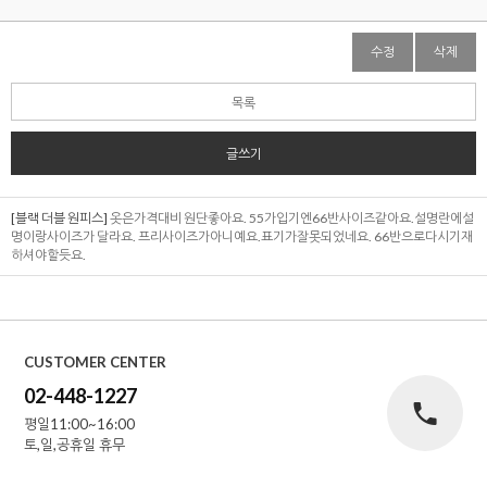
수정
삭제
목록
글쓰기
[블랙 더블 원피스]
옷은가격대비 원단좋아요. 55가입기엔66반사이즈같아요.설명란에설
명이랑사이즈가 달라요. 프리사이즈가아니예요.표기가잘못되었네요. 66반으로다시기재
하셔야할듯요.
CUSTOMER CENTER
02-448-1227
평일11:00~16:00
토,일,공휴일 휴무