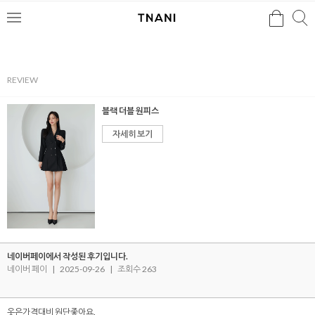
검색
검
메
색
뉴
REVIEW
블랙 더블 원피스
자세히 보기
네이버페이에서 작성된 후기입니다.
네이버 페이
|
2025-09-26
|
조회수 263
옷은가격대비 원단좋아요.