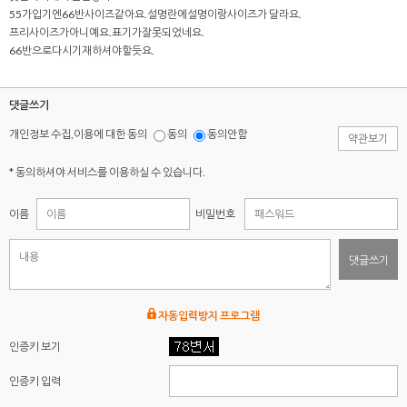
55가입기엔66반사이즈같아요.설명란에설명이랑사이즈가 달라요.
프리사이즈가아니예요.표기가잘못되었네요.
66반으로다시기재하셔야할듯요.
댓글쓰기
개인정보 수집,이용에 대한 동의
동의
동의안함
약관보기
* 동의하셔야 서비스를 이용하실 수 있습니다.
이름
비밀번호
댓글쓰기
자동입력방지 프로그램
인증키 보기
인증키 입력