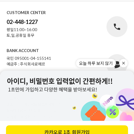
CUSTOMER CENTER
02-448-1227
평일11:00~16:00
토,일,공휴일 휴무
BANK ACCOUNT
국민 095001-04-155141
오늘 하루 보지 않기
예금주 : 주식회사로에르
주식회사 로에르
서울특별시 성동구 자동차시장3길 39, 남궁빌딩 201호
대표
최선주
개인정보 보호책임자
최선주
통신판매업신고번호
제 2019-서울성동-01373 호
사업자 등록번호
145-87-01642
전화
02-448-1227
팩스
02-448-1229
카카오로
1초 회원가입