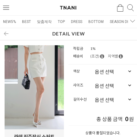
검색
검
메
색
뉴
NEW5%
BEST
맞춤제작
TOP
DRESS
BOTTOM
SEASON DRESS
DETAIL VIEW
적립금
1%
배송비
(조건)
지역별
색상
사이즈
길이수선
0
총 상품 금액
원
상품이 품절되었습니다.
라덴 진주장식 스커트