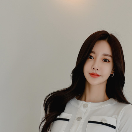
 (점심시간이나 업무전후, 휴무일에는 고객센터 연락이 되지 않으니 게시판 문의 해주세요)
한통운 : 1588-1255
배송조회
145-87-01642
mail-order no
제 2019-서울성동-01373 호
[사업자정보확인]
최선주
사 로에르 에게 있으며, 무단 도용시 법적인 제재를 받을 수 있습니다.