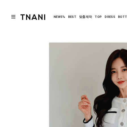
NEW5%
BEST
맞춤제작
TOP
DRESS
BOT