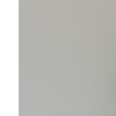
처음으로
이용안내
이용약관
개인정보 처리방침
Tnani. 02-448-1227
평일 11:00~ 16:00 / 점심시간 12:00 ~ 13:00 / 토,일,공휴일 휴무
업무시간
/
반품주소
서울특별시 성동구 하왕십리동 CJ대한통운 성동A직영
배송조회
CJ대
BANK INFO
국민 095001-04-155141
예금주 : 주식회사로에르
Company
주식회사 로에르
Ceo
최선주
E-MAIL
business no
roer1@hanmail.net
Address
서울특별시 성동구 자동차시장3길 39, 2층 201호(남궁빌딩)
Privacy Manager
copyright
주식회사 로에르
all rights reserved.
본 사이트내 모든 이미지 및 컨텐츠 등은 저작권법 제4조의 의한 저작물로써 소유권은 주식회