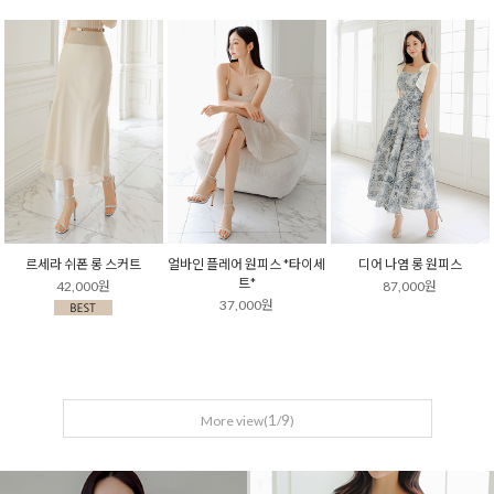
르세라 쉬폰 롱 스커트
얼바인 플레어 원피스 *타이세
디어 나염 롱 원피스
트*
42,000원
87,000원
37,000원
1
9
More view(
/
)