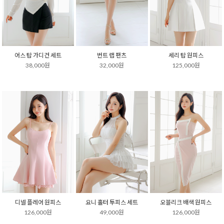
어스 탑 가디건 세트
번트 랩 팬츠
세리 탑 원피스
38,000원
32,000원
125,000원
디넬 플레어 원피스
요니 홀터 투피스 세트
오블리크 배색 원피스
126,000원
49,000원
126,000원