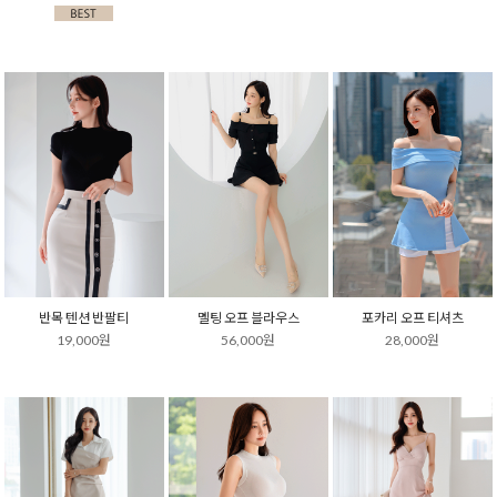
반목 텐션 반팔티
멜팅 오프 블라우스
포카리 오프 티셔츠
19,000원
56,000원
28,000원