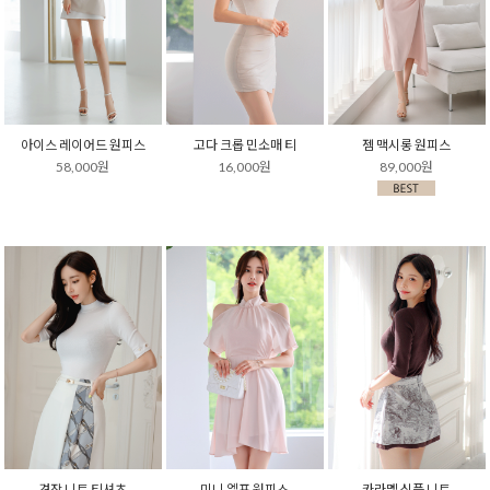
아이스 레이어드 원피스
고다 크롭 민소매 티
젬 맥시롱 원피스
58,000원
16,000원
89,000원
견장 니트 티셔츠
미니 엘프 원피스
카라멜 심플 니트