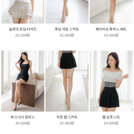
딜라잇 꼬임 티셔츠
푸딩 셔링 스커트
베이비슈 투피스 세트
23,000원
32,000원
53,000원
뷰크 나시 원피스
히든 랩 스커트
벨 오프 니트
45,000원
33,000원
29,000원