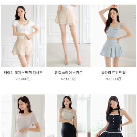
페어리 레이스 배색 티셔츠
듀엘 플레어 스커트
클라라 트위드 탑
29,000원
62,000원
53,000원