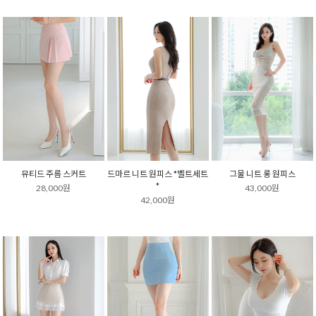
뮤티드 주름 스커트
드마르 니트 원피스 *벨트세트
그물 니트 롱 원피스
*
28,000원
43,000원
42,000원