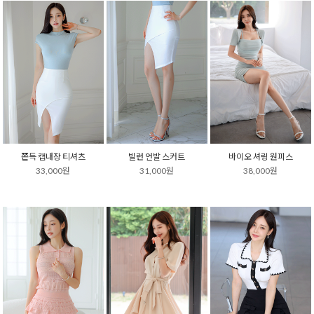
쫀득 캡내장 티셔츠
빌런 언발 스커트
바이오 셔링 원피스
33,000원
31,000원
38,000원