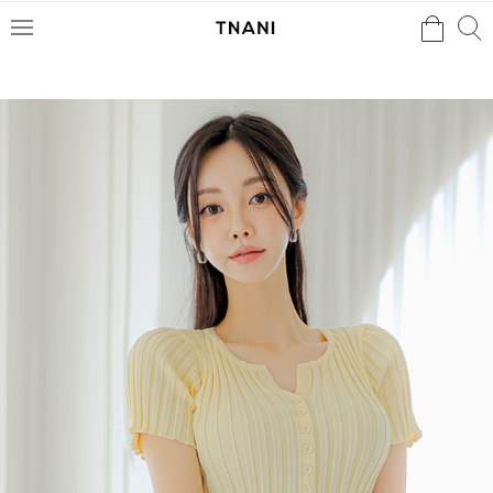
검색
검
메
색
뉴