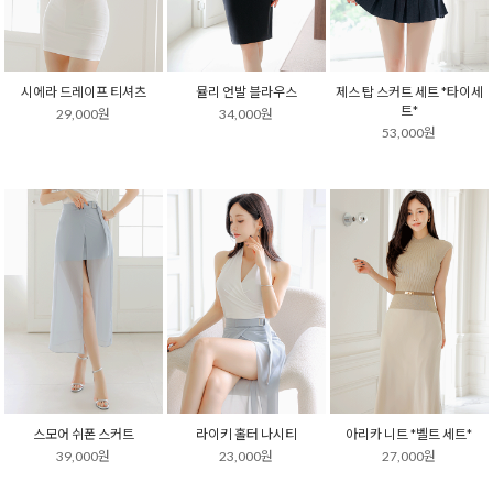
시에라 드레이프 티셔츠
뮬리 언발 블라우스
제스 탑 스커트 세트 *타이세
트*
29,000원
34,000원
53,000원
스모어 쉬폰 스커트
라이키 홀터 나시티
아리카 니트 *벨트 세트*
39,000원
23,000원
27,000원