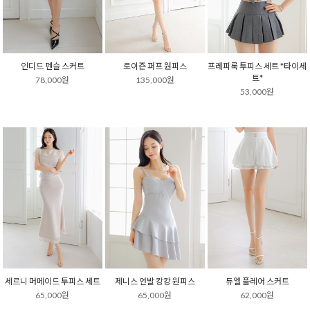
인디드 펜슬 스커트
로이즌 퍼프 원피스
프레피룩 투피스 세트 *타이세
트*
78,000원
135,000원
53,000원
세르니 머메이드 투피스 세트
제니스 언발 캉캉 원피스
듀엘 플레어 스커트
65,000원
65,000원
62,000원