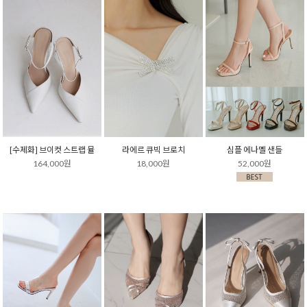
[수제화] 브이컷 스트랩 뮬
라에르 큐빅 브로치
심플 에나멜 샌들
164,000원
18,000원
52,000원