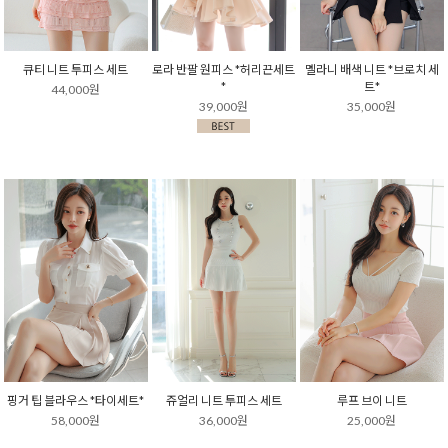
큐티 니트 투피스 세트
로라 반팔 원피스 *허리끈세트
멜라니 배색 니트 *브로치 세
*
트*
44,000원
39,000원
35,000원
핑거 팁 블라우스 *타이세트*
쥬얼리 니트 투피스 세트
루프 브이 니트
58,000원
36,000원
25,000원