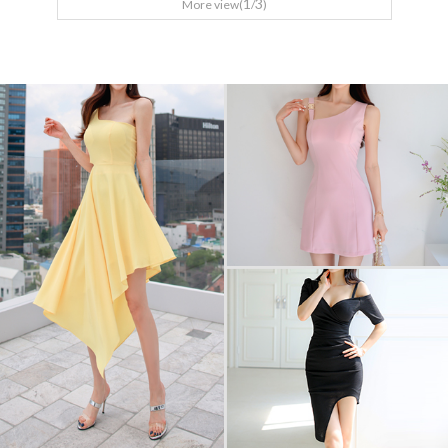
1
3
More view(
/
)