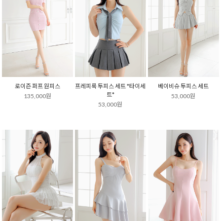
로이즌 퍼프 원피스
프레피룩 투피스 세트 *타이세
베이비슈 투피스 세트
트*
135,000원
53,000원
53,000원