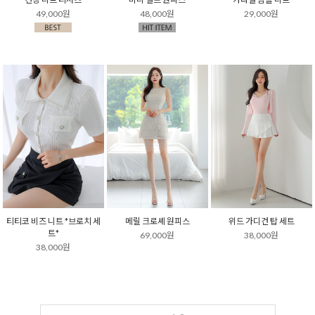
49,000원
48,000원
29,000원
티티코 비즈 니트 *브로치 세
메릴 크로셰 원피스
위드 가디건 탑 세트
트*
69,000원
38,000원
38,000원