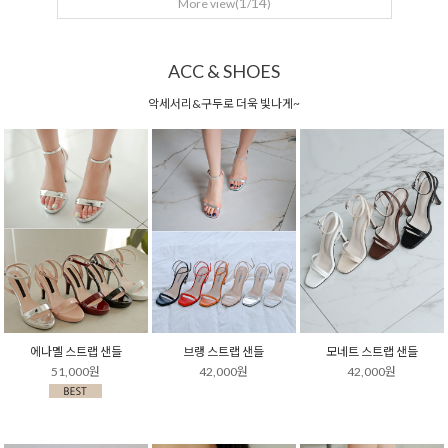
1
14
More view(
/
)
ACC & SHOES
악세서리&구두로 더욱 빛나게~
에나멜 스트랩 샌들
브랭 스트랩 샌들
모네트 스트랩 샌들
51,000원
42,000원
42,000원