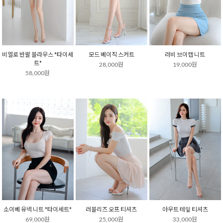
비엘로 반팔 블라우스 *타이세
모드 베이직 스커트
러비 브이캡 니트
트*
28,000원
19,000원
58,000원
소이베 유넥 니트 *타이세트*
러블리즈 오프 티셔츠
아우트 테잎 티셔츠
69,000원
25,000원
33,000원