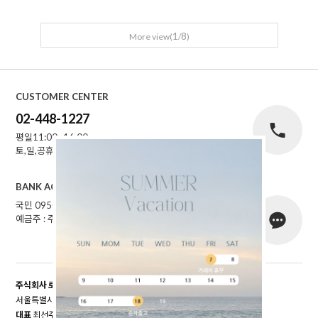
1
8
More view(
/
)
CUSTOMER CENTER
02-448-1227
평일11:00~16:00
토,일,공휴일 휴무
BANK ACCOUNT
국민 095001-04-155141
예금주 : 주식회사로에르
주식회사 로에르
서울특별시 성동구 자동차시장3길 39, 남궁빌딩 201호
대표
최선주
개인정보 보호책임자
최선주