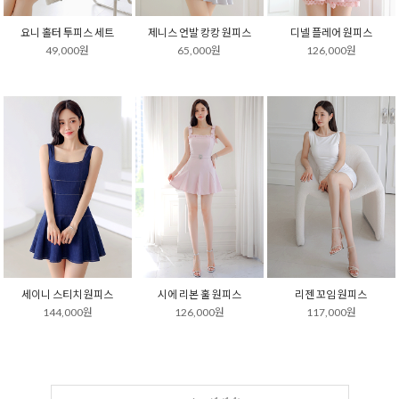
요니 홀터 투피스 세트
제니스 언발 캉캉 원피스
디넬 플레어 원피스
49,000원
65,000원
126,000원
세이니 스티치 원피스
시에 리본 훌 원피스
리젠 꼬임 원피스
144,000원
126,000원
117,000원