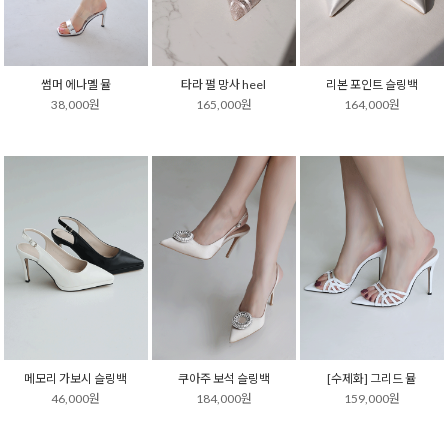
썸머 에나멜 뮬
타라 펄 망사 heel
리본 포인트 슬링백
38,000원
165,000원
164,000원
메모리 가보시 슬링백
쿠아주 보석 슬링백
[수제화] 그리드 뮬
46,000원
184,000원
159,000원