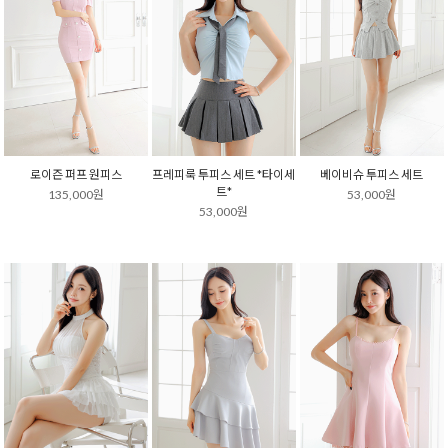
로이즌 퍼프 원피스
프레피룩 투피스 세트 *타이세
베이비슈 투피스 세트
트*
135,000원
53,000원
53,000원