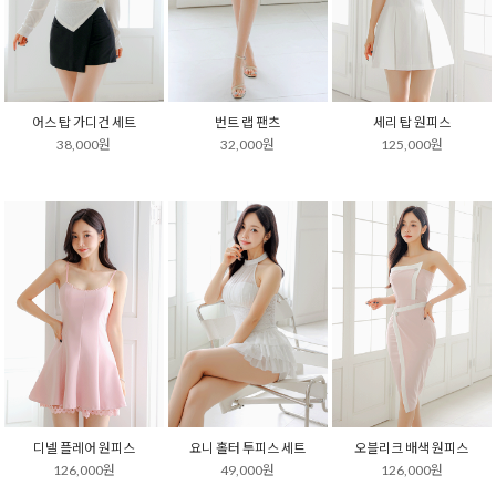
어스 탑 가디건 세트
번트 랩 팬츠
세리 탑 원피스
38,000원
32,000원
125,000원
디넬 플레어 원피스
요니 홀터 투피스 세트
오블리크 배색 원피스
126,000원
49,000원
126,000원