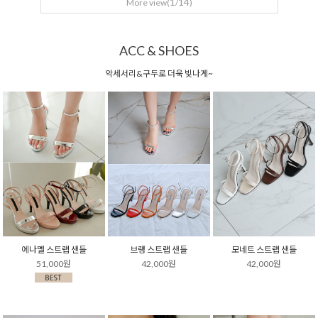
1
14
More view(
/
)
ACC & SHOES
악세서리&구두로 더욱 빛나게~
에나멜 스트랩 샌들
브랭 스트랩 샌들
모네트 스트랩 샌들
51,000원
42,000원
42,000원