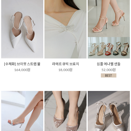
[수제화] 브이컷 스트랩 뮬
라에르 큐빅 브로치
심플 에나멜 샌들
164,000원
18,000원
52,000원