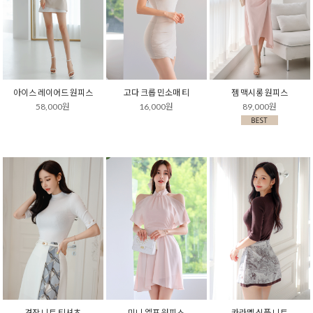
아이스 레이어드 원피스
고다 크롭 민소매 티
젬 맥시롱 원피스
58,000원
16,000원
89,000원
견장 니트 티셔츠
미니 엘프 원피스
카라멜 심플 니트