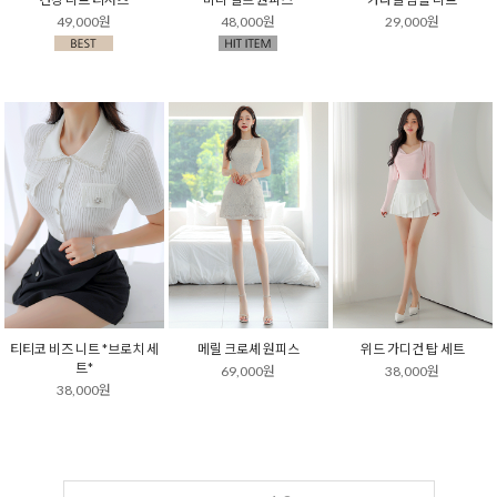
49,000원
48,000원
29,000원
티티코 비즈 니트 *브로치 세
메릴 크로셰 원피스
위드 가디건 탑 세트
트*
69,000원
38,000원
38,000원