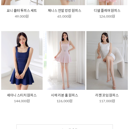
요니 홀터 투피스 세트
제니스 언발 캉캉 원피스
디넬 플레어 원피스
49,000원
65,000원
126,000원
세이니 스티치 원피스
시에 리본 훌 원피스
리젠 꼬임 원피스
144,000원
126,000원
117,000원