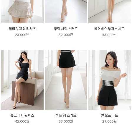
딜라잇 꼬임 티셔츠
푸딩 셔링 스커트
베이비슈 투피스 세트
23,000원
32,000원
53,000원
뷰크 나시 원피스
히든 랩 스커트
벨 오프 니트
45,000원
33,000원
29,000원