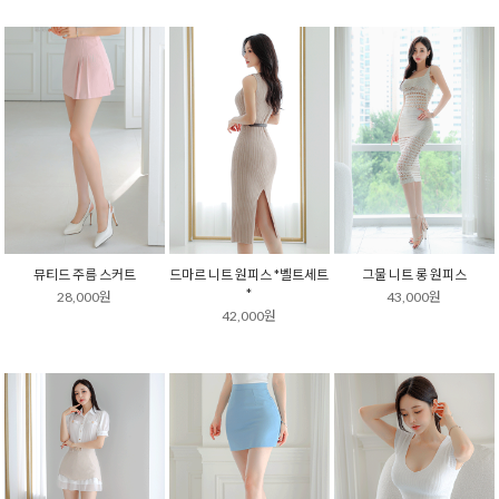
뮤티드 주름 스커트
드마르 니트 원피스 *벨트세트
그물 니트 롱 원피스
*
28,000원
43,000원
42,000원