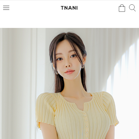
검색
검
메
색
뉴