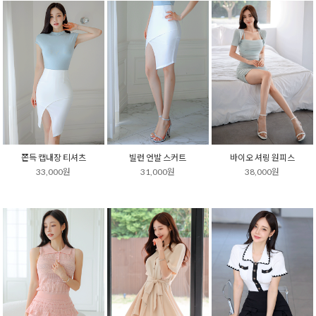
쫀득 캡내장 티셔츠
빌런 언발 스커트
바이오 셔링 원피스
33,000원
31,000원
38,000원