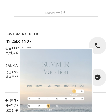
1
8
More view(
/
)
CUSTOMER CENTER
02-448-1227
평일11:00~16:00
토,일,공휴일 휴무
BANK ACCOUNT
국민 095001-04-155141
예금주 : 주식회사로에르
주식회사 로에르
서울특별시 성동구 자동차시장3길 39, 남궁빌딩 201호
대표
최선주
개인정보 보호책임자
최선주