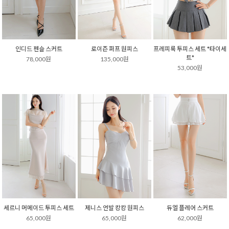
인디드 펜슬 스커트
로이즌 퍼프 원피스
프레피룩 투피스 세트 *타이세
트*
78,000원
135,000원
53,000원
세르니 머메이드 투피스 세트
제니스 언발 캉캉 원피스
듀엘 플레어 스커트
65,000원
65,000원
62,000원