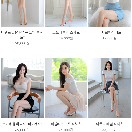
비엘로 반팔 블라우스 *타이세
모드 베이직 스커트
러비 브이캡 니트
트*
28,000원
19,000원
58,000원
소이베 유넥 니트 *타이세트*
러블리즈 오프 티셔츠
아우트 테잎 티셔츠
69,000원
25,000원
33,000원