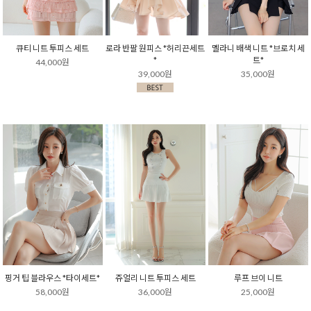
큐티 니트 투피스 세트
로라 반팔 원피스 *허리끈세트
멜라니 배색 니트 *브로치 세
*
트*
44,000원
39,000원
35,000원
핑거 팁 블라우스 *타이세트*
쥬얼리 니트 투피스 세트
루프 브이 니트
58,000원
36,000원
25,000원