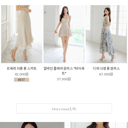
르세라 쉬폰 롱 스커트
얼바인 플레어 원피스 *타이세
디어 나염 롱 원피스
트*
42,000원
87,000원
37,000원
1
9
More view(
/
)