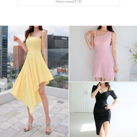
1
3
More view(
/
)