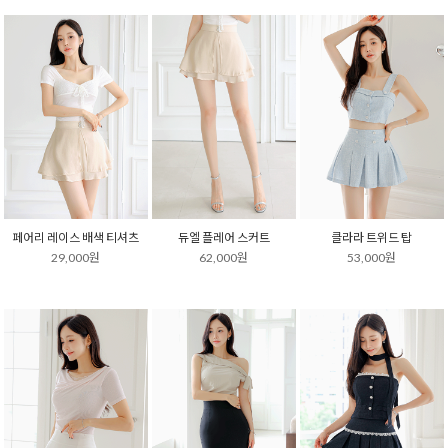
페어리 레이스 배색 티셔츠
듀엘 플레어 스커트
클라라 트위드 탑
29,000원
62,000원
53,000원