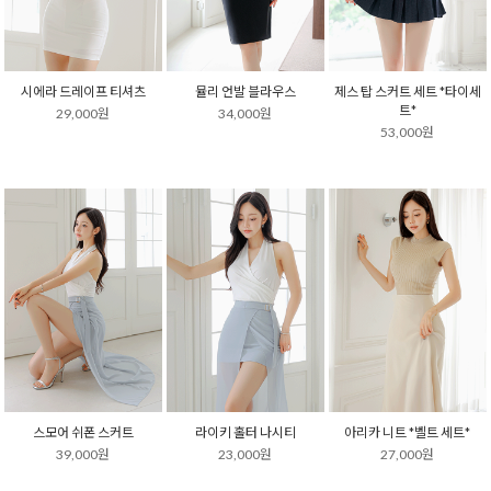
시에라 드레이프 티셔츠
뮬리 언발 블라우스
제스 탑 스커트 세트 *타이세
트*
29,000원
34,000원
53,000원
스모어 쉬폰 스커트
라이키 홀터 나시티
아리카 니트 *벨트 세트*
39,000원
23,000원
27,000원