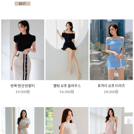
반목 텐션 반팔티
멜팅 오프 블라우스
포카리 오프 티셔츠
19,000원
56,000원
28,000원