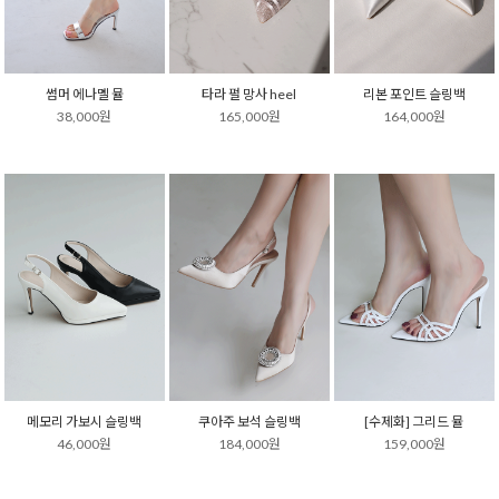
썸머 에나멜 뮬
타라 펄 망사 heel
리본 포인트 슬링백
38,000원
165,000원
164,000원
메모리 가보시 슬링백
쿠아주 보석 슬링백
[수제화] 그리드 뮬
46,000원
184,000원
159,000원