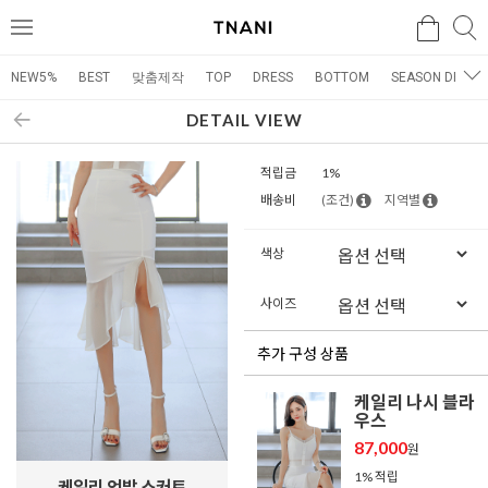
검색
검
메
색
뉴
NEW5%
BEST
맞춤제작
TOP
DRESS
BOTTOM
SEASON DRESS
DETAIL VIEW
적립금
1%
배송비
(조건)
지역별
색상
사이즈
추가 구성 상품
케일리 나시 블라
우스
87,000
원
1% 적립
케일리 언발 스커트