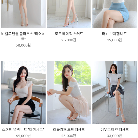
비엘로 반팔 블라우스 *타이세
모드 베이직 스커트
러비 브이캡 니트
트*
28,000원
19,000원
58,000원
소이베 유넥 니트 *타이세트*
러블리즈 오프 티셔츠
아우트 테잎 티셔츠
69,000원
25,000원
33,000원