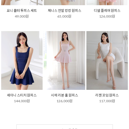
요니 홀터 투피스 세트
제니스 언발 캉캉 원피스
디넬 플레어 원피스
49,000원
65,000원
126,000원
세이니 스티치 원피스
시에 리본 훌 원피스
리젠 꼬임 원피스
144,000원
126,000원
117,000원