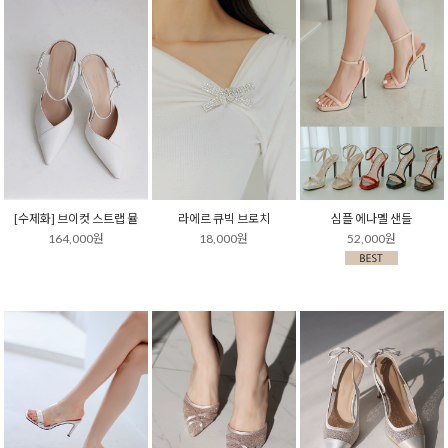
[수제화] 브이컷 스트랩 뮬
라에르 큐빅 브로치
심플 에나멜 샌들
164,000원
18,000원
52,000원