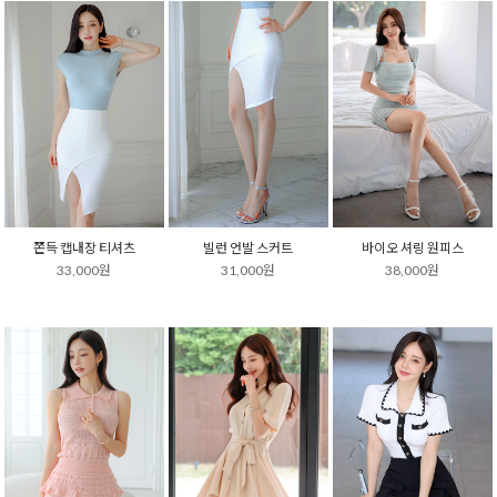
쫀득 캡내장 티셔츠
빌런 언발 스커트
바이오 셔링 원피스
33,000원
31,000원
38,000원