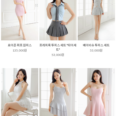
로이즌 퍼프 원피스
프레피룩 투피스 세트 *타이세
베이비슈 투피스 세트
트*
135,000원
53,000원
53,000원