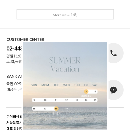
1
8
More view(
/
)
CUSTOMER CENTER
02-448-1227
평일11:00~16:00
토,일,공휴일 휴무
BANK ACCOUNT
국민 095001-04-155141
예금주 : 주식회사로에르
주식회사 로에르
서울특별시 성동구 자동차시장3길 39, 남궁빌딩 201호
대표
최선주
개인정보 보호책임자
최선주