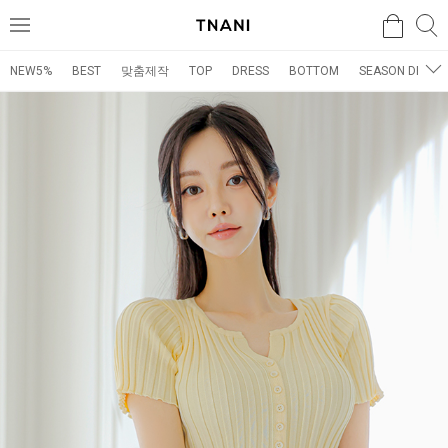
검색
검
메
색
뉴
NEW5%
BEST
맞춤제작
TOP
DRESS
BOTTOM
SEASON DRESS