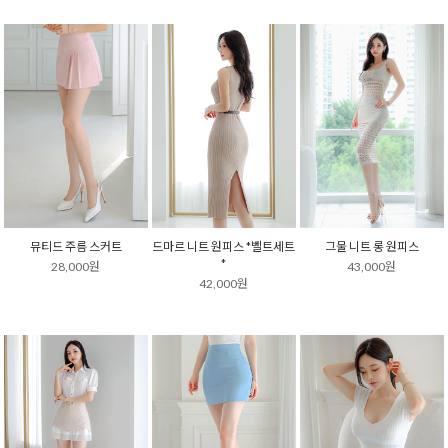
뮤티드 주름 스커트
드마르 니트 원피스 *벨트세트
그물 니트 롱 원피스
*
28,000원
43,000원
42,000원