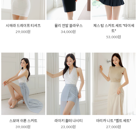
시에라 드레이프 티셔츠
뮬리 언발 블라우스
제스 탑 스커트 세트 *타이세
트*
29,000원
34,000원
53,000원
스모어 쉬폰 스커트
라이키 홀터 나시티
아리카 니트 *벨트 세트*
39,000원
23,000원
27,000원