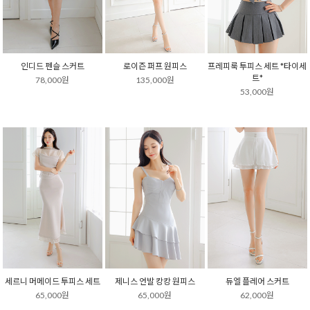
인디드 펜슬 스커트
로이즌 퍼프 원피스
프레피룩 투피스 세트 *타이세
트*
78,000원
135,000원
53,000원
세르니 머메이드 투피스 세트
제니스 언발 캉캉 원피스
듀엘 플레어 스커트
65,000원
65,000원
62,000원