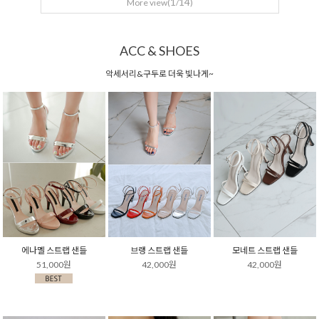
1
14
More view(
/
)
ACC & SHOES
악세서리&구두로 더욱 빛나게~
에나멜 스트랩 샌들
브랭 스트랩 샌들
모네트 스트랩 샌들
51,000원
42,000원
42,000원