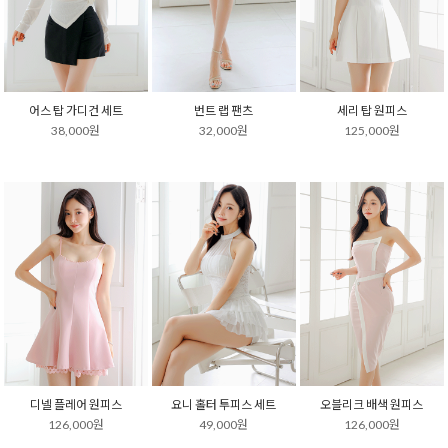
어스 탑 가디건 세트
번트 랩 팬츠
세리 탑 원피스
38,000원
32,000원
125,000원
디넬 플레어 원피스
요니 홀터 투피스 세트
오블리크 배색 원피스
126,000원
49,000원
126,000원