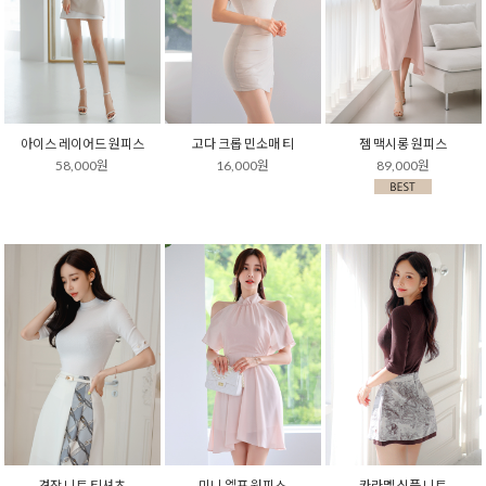
아이스 레이어드 원피스
고다 크롭 민소매 티
젬 맥시롱 원피스
58,000원
16,000원
89,000원
견장 니트 티셔츠
미니 엘프 원피스
카라멜 심플 니트