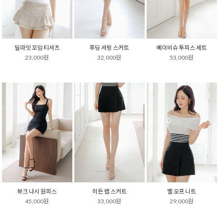
딜라잇 꼬임 티셔츠
푸딩 셔링 스커트
베이비슈 투피스 세트
23,000원
32,000원
53,000원
뷰크 나시 원피스
히든 랩 스커트
벨 오프 니트
45,000원
33,000원
29,000원