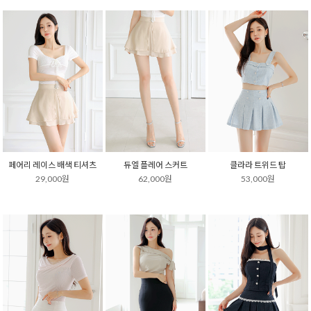
페어리 레이스 배색 티셔츠
듀엘 플레어 스커트
클라라 트위드 탑
29,000원
62,000원
53,000원