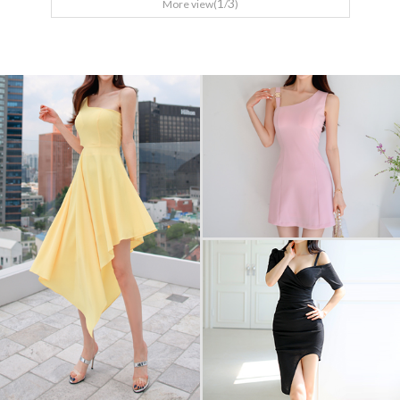
1
3
More view(
/
)