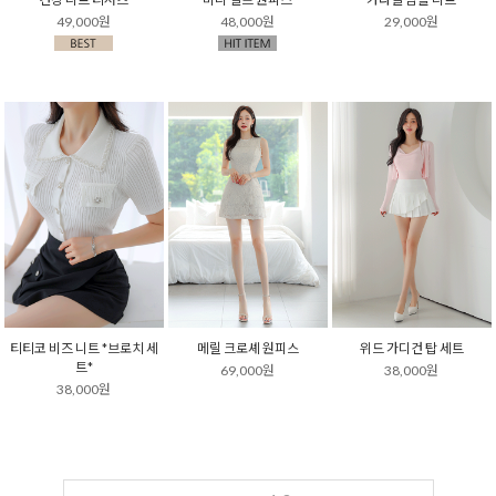
49,000원
48,000원
29,000원
티티코 비즈 니트 *브로치 세
메릴 크로셰 원피스
위드 가디건 탑 세트
트*
69,000원
38,000원
38,000원