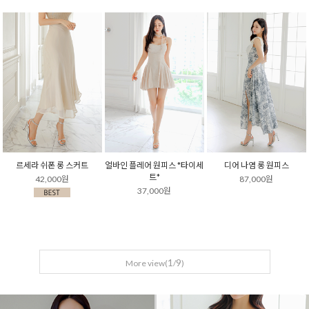
르세라 쉬폰 롱 스커트
얼바인 플레어 원피스 *타이세
디어 나염 롱 원피스
트*
42,000원
87,000원
37,000원
1
9
More view(
/
)