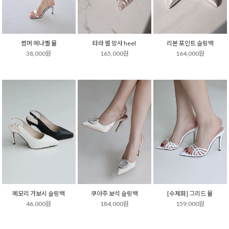
썸머 에나멜 뮬
타라 펄 망사 heel
리본 포인트 슬링백
38,000원
165,000원
164,000원
메모리 가보시 슬링백
쿠아주 보석 슬링백
[수제화] 그리드 뮬
46,000원
184,000원
159,000원