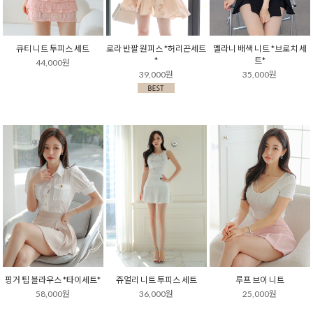
큐티 니트 투피스 세트
로라 반팔 원피스 *허리끈세트
멜라니 배색 니트 *브로치 세
*
트*
44,000원
39,000원
35,000원
핑거 팁 블라우스 *타이세트*
쥬얼리 니트 투피스 세트
루프 브이 니트
58,000원
36,000원
25,000원