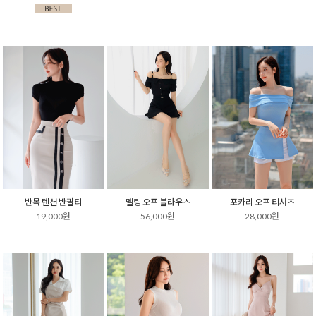
반목 텐션 반팔티
멜팅 오프 블라우스
포카리 오프 티셔츠
19,000원
56,000원
28,000원