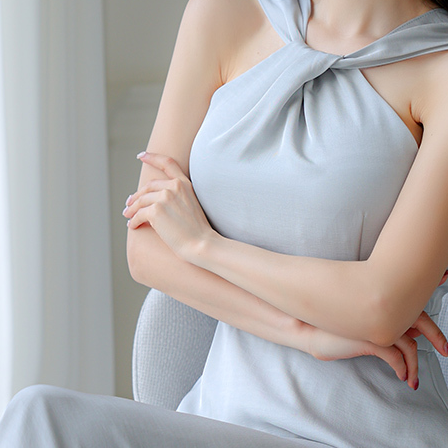
 (점심시간이나 업무전후, 휴무일에는 고객센터 연락이 되지 않으니 게시판 문의 해주세요)
한통운 : 1588-1255
배송조회
145-87-01642
mail-order no
제 2019-서울성동-01373 호
[사업자정보확인]
최선주
사 로에르 에게 있으며, 무단 도용시 법적인 제재를 받을 수 있습니다.