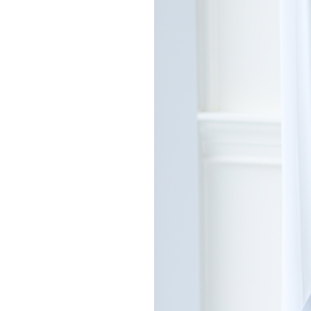
처음으로
이용안내
이용약관
개인정보 처리방침
Tnani. 02-448-1227
평일 11:00~ 16:00 / 점심시간 12:00 ~ 13:00 / 토,일,공휴일 휴무
업무시간
/
반품주소
서울특별시 성동구 하왕십리동 CJ대한통운 성동A직영
배송조회
CJ대
BANK INFO
국민 095001-04-155141
예금주 : 주식회사로에르
Company
주식회사 로에르
Ceo
최선주
E-MAIL
business no
roer1@hanmail.net
Address
서울특별시 성동구 자동차시장3길 39, 2층 201호(남궁빌딩)
Privacy Manager
copyright
주식회사 로에르
all rights reserved.
본 사이트내 모든 이미지 및 컨텐츠 등은 저작권법 제4조의 의한 저작물로써 소유권은 주식회