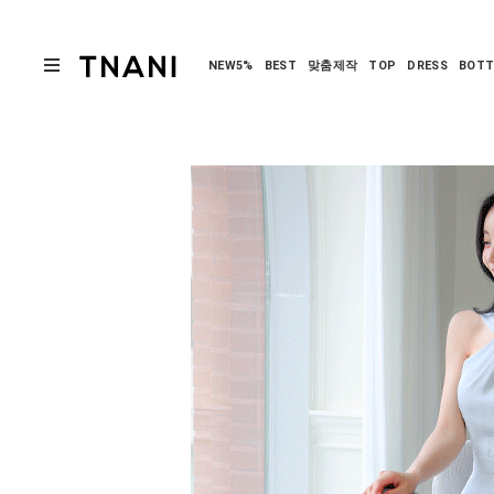
NEW5%
BEST
맞춤제작
TOP
DRESS
BOT