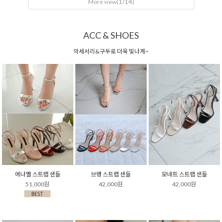
1
14
More view(
/
)
ACC & SHOES
악세서리&구두로 더욱 빛나게~
에나멜 스트랩 샌들
브랭 스트랩 샌들
모네트 스트랩 샌들
51,000원
42,000원
42,000원