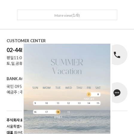
1
8
More view(
/
)
CUSTOMER CENTER
02-448-1227
평일11:00~16:00
토,일,공휴일 휴무
BANK ACCOUNT
국민 095001-04-155141
예금주 : 주식회사로에르
주식회사 로에르
서울특별시 성동구 자동차시장3길 39, 남궁빌딩 201호
대표
최선주
개인정보 보호책임자
최선주