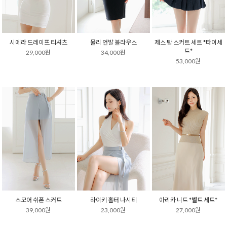
시에라 드레이프 티셔츠
뮬리 언발 블라우스
제스 탑 스커트 세트 *타이세
트*
29,000원
34,000원
53,000원
스모어 쉬폰 스커트
라이키 홀터 나시티
아리카 니트 *벨트 세트*
39,000원
23,000원
27,000원