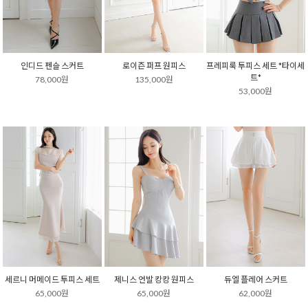
인디드 펜슬 스커트
로이즌 퍼프 원피스
프레피룩 투피스 세트 *타이세
트*
78,000원
135,000원
53,000원
세르니 머메이드 투피스 세트
제니스 언발 캉캉 원피스
듀엘 플레어 스커트
65,000원
65,000원
62,000원