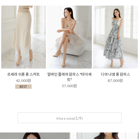
르세라 쉬폰 롱 스커트
얼바인 플레어 원피스 *타이세
디어 나염 롱 원피스
트*
42,000원
87,000원
37,000원
1
9
More view(
/
)