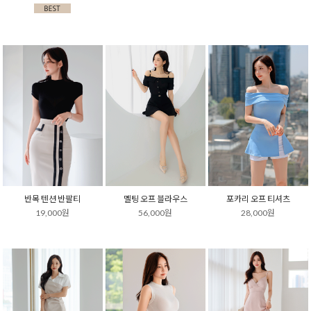
반목 텐션 반팔티
멜팅 오프 블라우스
포카리 오프 티셔츠
19,000원
56,000원
28,000원