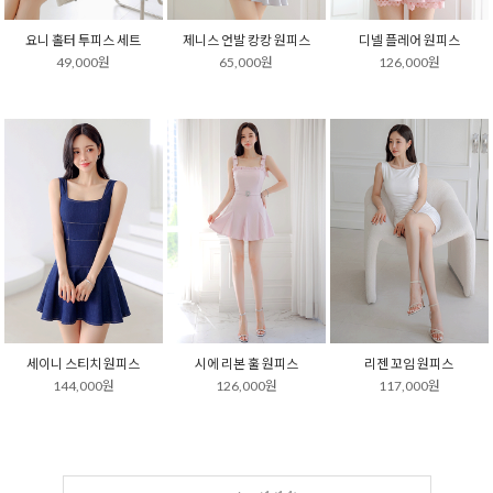
요니 홀터 투피스 세트
제니스 언발 캉캉 원피스
디넬 플레어 원피스
49,000원
65,000원
126,000원
세이니 스티치 원피스
시에 리본 훌 원피스
리젠 꼬임 원피스
144,000원
126,000원
117,000원