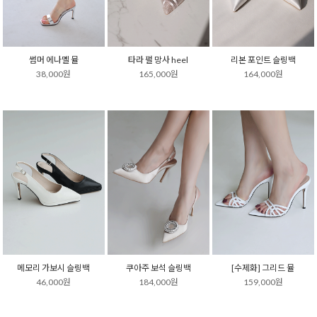
썸머 에나멜 뮬
타라 펄 망사 heel
리본 포인트 슬링백
38,000원
165,000원
164,000원
메모리 가보시 슬링백
쿠아주 보석 슬링백
[수제화] 그리드 뮬
46,000원
184,000원
159,000원