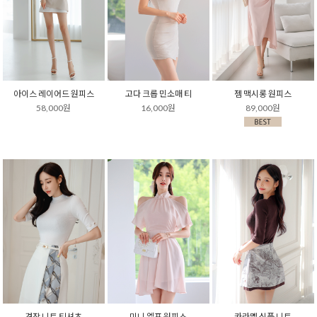
아이스 레이어드 원피스
고다 크롭 민소매 티
젬 맥시롱 원피스
58,000원
16,000원
89,000원
견장 니트 티셔츠
미니 엘프 원피스
카라멜 심플 니트