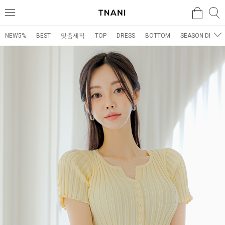
검색
검
메
색
뉴
NEW5%
BEST
맞춤제작
TOP
DRESS
BOTTOM
SEASON DRESS