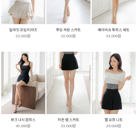
딜라잇 꼬임 티셔츠
푸딩 셔링 스커트
베이비슈 투피스 세트
23,000원
32,000원
53,000원
뷰크 나시 원피스
히든 랩 스커트
벨 오프 니트
45,000원
33,000원
29,000원