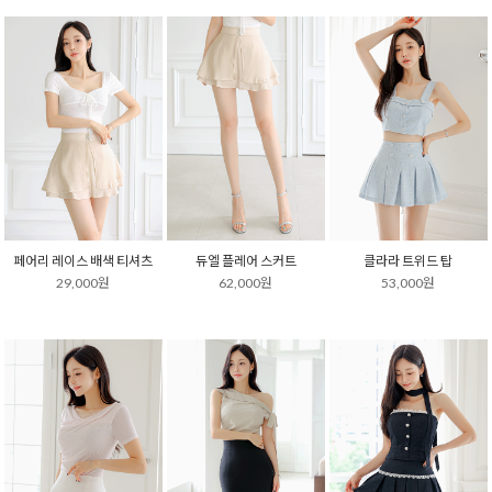
페어리 레이스 배색 티셔츠
듀엘 플레어 스커트
클라라 트위드 탑
29,000원
62,000원
53,000원