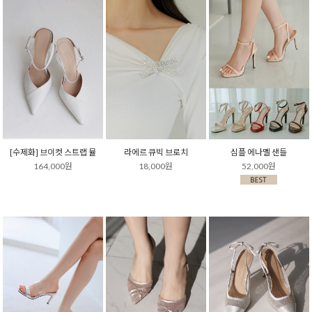
[수제화] 브이컷 스트랩 뮬
라에르 큐빅 브로치
심플 에나멜 샌들
164,000원
18,000원
52,000원