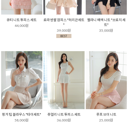
큐티 니트 투피스 세트
로라 반팔 원피스 *허리끈세트
멜라니 배색 니트 *브로치 세
*
트*
44,000원
39,000원
35,000원
핑거 팁 블라우스 *타이세트*
쥬얼리 니트 투피스 세트
루프 브이 니트
58,000원
36,000원
25,000원