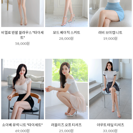
비엘로 반팔 블라우스 *타이세
모드 베이직 스커트
러비 브이캡 니트
트*
28,000원
19,000원
58,000원
소이베 유넥 니트 *타이세트*
러블리즈 오프 티셔츠
아우트 테잎 티셔츠
69,000원
25,000원
33,000원