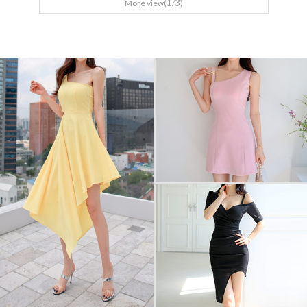
1
3
More view(
/
)