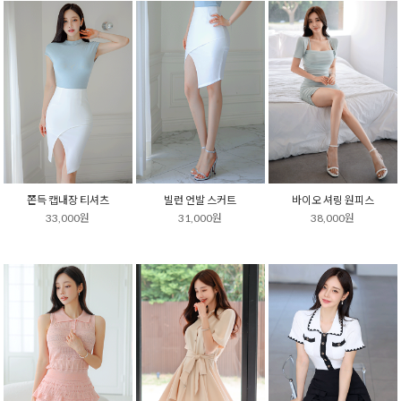
쫀득 캡내장 티셔츠
빌런 언발 스커트
바이오 셔링 원피스
33,000원
31,000원
38,000원