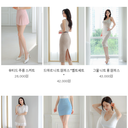
뮤티드 주름 스커트
드마르 니트 원피스 *벨트세트
그물 니트 롱 원피스
*
28,000원
43,000원
42,000원