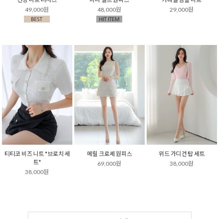
49,000원
48,000원
29,000원
티티코 비즈 니트 *브로치 세
메릴 크로셰 원피스
위드 가디건 탑 세트
트*
69,000원
38,000원
38,000원