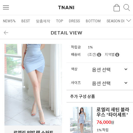
검색
검
메
색
뉴
NEW5%
BEST
맞춤제작
TOP
DRESS
BOTTOM
SEASON DRESS
DETAIL VIEW
적립금
1%
배송비
(조건)
지역별
색상
사이즈
추가 구성 상품
로엘리 새틴 블라
우스 *타이세트*
76,000
원
1% 적립
로엘리 언발 랩 스커트