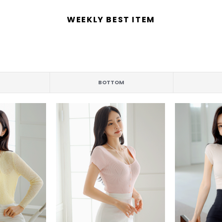
WEEKLY BEST ITEM
BOTTOM