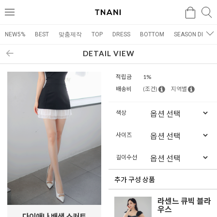
검색
검
메
색
뉴
NEW5%
BEST
맞춤제작
TOP
DRESS
BOTTOM
SEASON DRESS
DETAIL VIEW
적립금
1%
배송비
(조건)
지역별
색상
사이즈
길이수선
추가 구성 상품
라센느 큐빅 블라
우스
다이애나 배색 스커트