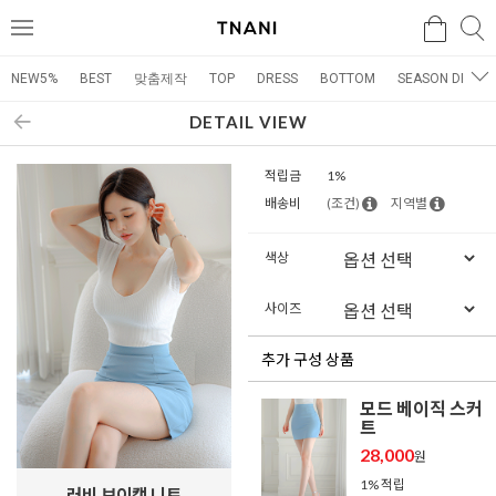
검색
검
메
색
뉴
NEW5%
BEST
맞춤제작
TOP
DRESS
BOTTOM
SEASON DRESS
DETAIL VIEW
적립금
1%
배송비
(조건)
지역별
색상
사이즈
추가 구성 상품
모드 베이직 스커
트
28,000
원
1% 적립
러비 브이캡 니트