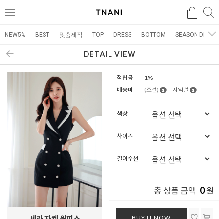
검색
검
메
색
뉴
NEW5%
BEST
맞춤제작
TOP
DRESS
BOTTOM
SEASON DRESS
DETAIL VIEW
적립금
1%
배송비
(조건)
지역별
색상
사이즈
길이수선
0
총 상품 금액
원
BUY IT NOW
세라 자켓 원피스