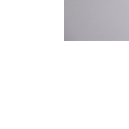
처음으로
이용안내
이용약관
개인정보 처리방침
Tnani. 02-448-1227
평일 11:00~ 16:00 / 점심시간 12:00 ~ 13:00 / 토,일,공휴일 휴무
업무시간
/
반품주소
서울특별시 성동구 하왕십리동 CJ대한통운 성동A직영
배송조회
CJ대
BANK INFO
국민 095001-04-155141
예금주 : 주식회사로에르
Company
주식회사 로에르
Ceo
최선주
E-MAIL
business no
roer1@hanmail.net
Address
서울특별시 성동구 자동차시장3길 39, 2층 201호(남궁빌딩)
Privacy Manager
copyright
주식회사 로에르
all rights reserved.
본 사이트내 모든 이미지 및 컨텐츠 등은 저작권법 제4조의 의한 저작물로써 소유권은 주식회