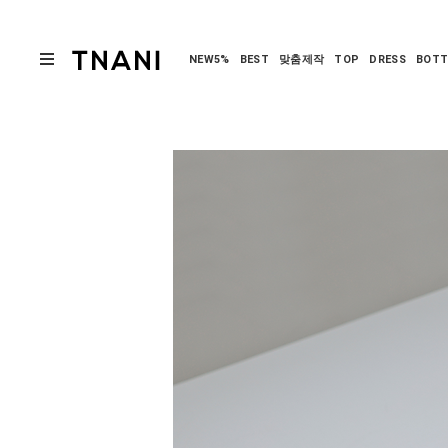
NEW5%
BEST
맞춤제작
TOP
DRESS
BOT