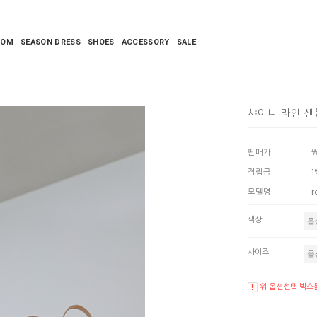
TOM
SEASON DRESS
SHOES
ACCESSORY
SALE
샤이니 라인 샌들
판매가
￦
적립금
1
모델명
r
색상
사이즈
위 옵션선택 박스