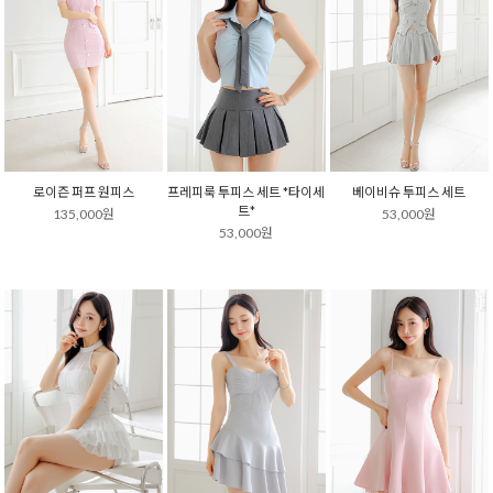
로이즌 퍼프 원피스
프레피룩 투피스 세트 *타이세
베이비슈 투피스 세트
트*
135,000원
53,000원
53,000원