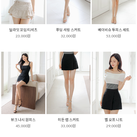
딜라잇 꼬임 티셔츠
푸딩 셔링 스커트
베이비슈 투피스 세트
23,000원
32,000원
53,000원
뷰크 나시 원피스
히든 랩 스커트
벨 오프 니트
45,000원
33,000원
29,000원