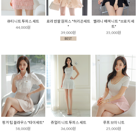
큐티 니트 투피스 세트
로라 반팔 원피스 *허리끈세트
멜라니 배색 니트 *브로치 세
*
트*
44,000원
39,000원
35,000원
핑거 팁 블라우스 *타이세트*
쥬얼리 니트 투피스 세트
루프 브이 니트
58,000원
36,000원
25,000원