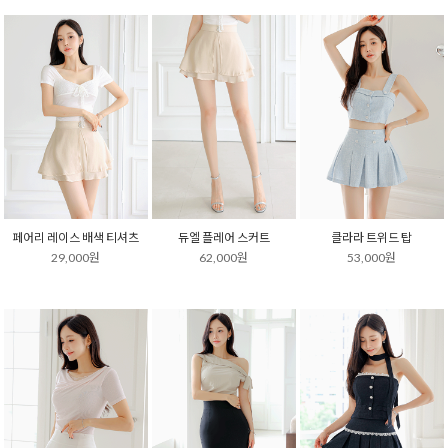
페어리 레이스 배색 티셔츠
듀엘 플레어 스커트
클라라 트위드 탑
29,000원
62,000원
53,000원