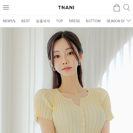
검색
검
메
색
뉴
NEW5%
BEST
맞춤제작
TOP
DRESS
BOTTOM
SEASON DRESS