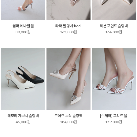
썸머 에나멜 뮬
타라 펄 망사 heel
리본 포인트 슬링백
38,000원
165,000원
164,000원
메모리 가보시 슬링백
쿠아주 보석 슬링백
[수제화] 그리드 뮬
46,000원
184,000원
159,000원