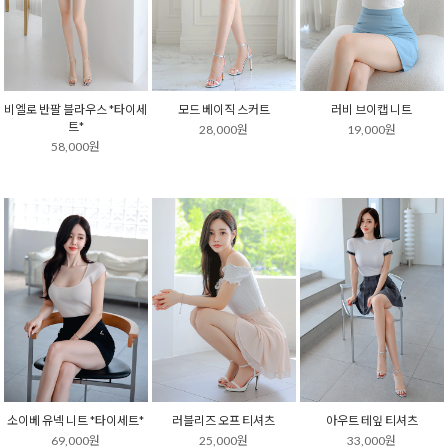
비엘로 반팔 블라우스 *타이세
모드 베이직 스커트
러비 브이캡 니트
트*
28,000원
19,000원
58,000원
소이베 유넥 니트 *타이세트*
러블리즈 오프 티셔츠
아우트 테잎 티셔츠
69,000원
25,000원
33,000원