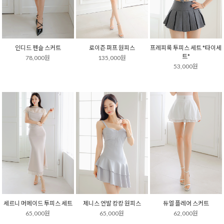
인디드 펜슬 스커트
로이즌 퍼프 원피스
프레피룩 투피스 세트 *타이세
트*
78,000원
135,000원
53,000원
세르니 머메이드 투피스 세트
제니스 언발 캉캉 원피스
듀엘 플레어 스커트
65,000원
65,000원
62,000원