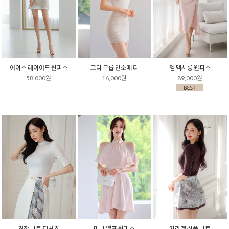
아이스 레이어드 원피스
고다 크롭 민소매 티
젬 맥시롱 원피스
58,000원
16,000원
89,000원
견장 니트 티셔츠
미니 엘프 원피스
카라멜 심플 니트