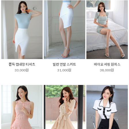
쫀득 캡내장 티셔츠
빌런 언발 스커트
바이오 셔링 원피스
33,000원
31,000원
38,000원