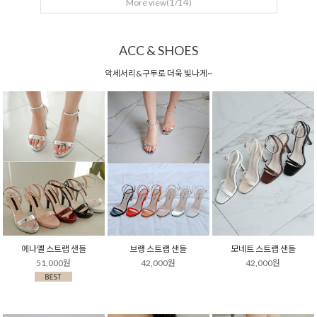
1
14
More view(
/
)
ACC & SHOES
악세서리&구두로 더욱 빛나게~
에나멜 스트랩 샌들
브랭 스트랩 샌들
모네트 스트랩 샌들
51,000원
42,000원
42,000원