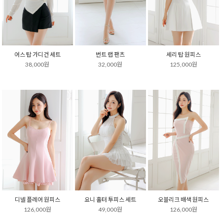
어스 탑 가디건 세트
번트 랩 팬츠
세리 탑 원피스
38,000원
32,000원
125,000원
디넬 플레어 원피스
요니 홀터 투피스 세트
오블리크 배색 원피스
126,000원
49,000원
126,000원