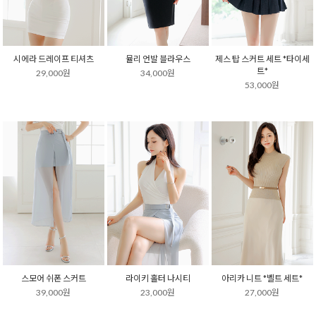
시에라 드레이프 티셔츠
뮬리 언발 블라우스
제스 탑 스커트 세트 *타이세
트*
29,000원
34,000원
53,000원
스모어 쉬폰 스커트
라이키 홀터 나시티
아리카 니트 *벨트 세트*
39,000원
23,000원
27,000원