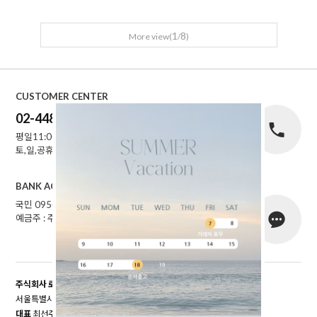
1
8
More view(
/
)
CUSTOMER CENTER
02-448-1227
평일11:00~16:00
토,일,공휴일 휴무
BANK ACCOUNT
국민 095001-04-155141
예금주 : 주식회사로에르
주식회사 로에르
서울특별시 성동구 자동차시장3길 39, 남궁빌딩 201호
대표
최선주
개인정보 보호책임자
최선주