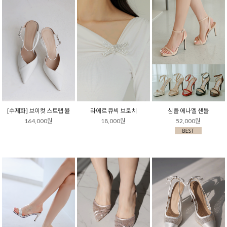
[수제화] 브이컷 스트랩 뮬
라에르 큐빅 브로치
심플 에나멜 샌들
164,000원
18,000원
52,000원