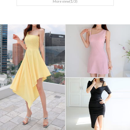
1
3
More view(
/
)