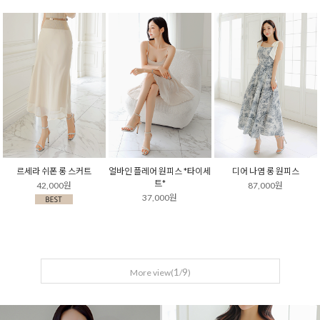
르세라 쉬폰 롱 스커트
얼바인 플레어 원피스 *타이세
디어 나염 롱 원피스
트*
42,000원
87,000원
37,000원
1
9
More view(
/
)