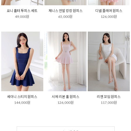
요니 홀터 투피스 세트
제니스 언발 캉캉 원피스
디넬 플레어 원피스
49,000원
65,000원
126,000원
세이니 스티치 원피스
시에 리본 훌 원피스
리젠 꼬임 원피스
144,000원
126,000원
117,000원