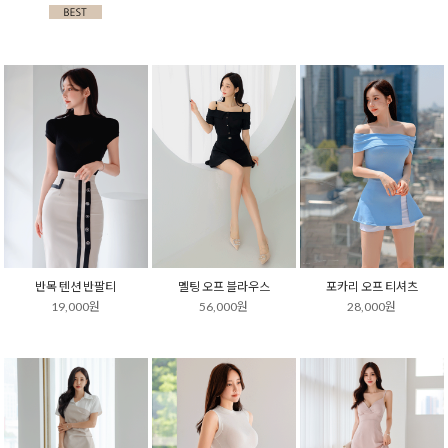
반목 텐션 반팔티
멜팅 오프 블라우스
포카리 오프 티셔츠
19,000원
56,000원
28,000원