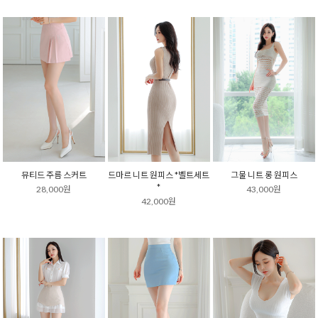
뮤티드 주름 스커트
드마르 니트 원피스 *벨트세트
그물 니트 롱 원피스
*
28,000원
43,000원
42,000원