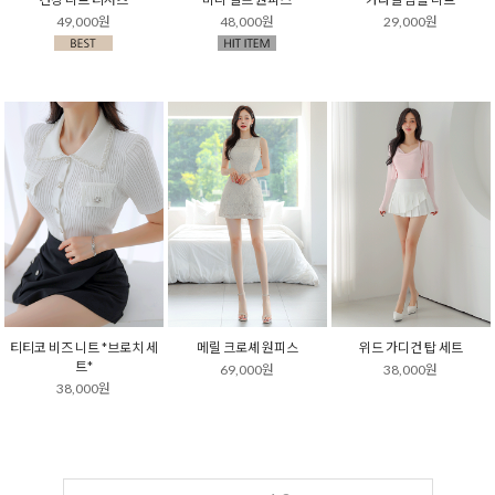
49,000원
48,000원
29,000원
티티코 비즈 니트 *브로치 세
메릴 크로셰 원피스
위드 가디건 탑 세트
트*
69,000원
38,000원
38,000원