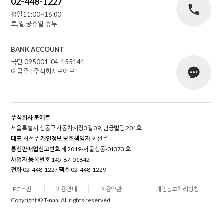
02-448-1227
평일11:00~16:00
토,일,공휴일 휴무
BANK ACCOUNT
국민 095001-04-155141
예금주 : 주식회사로에르
주식회사 로에르
서울특별시 성동구 자동차시장3길 39, 남궁빌딩 201호
대표
최선주
개인정보 보호책임자
최선주
통신판매업신고번호
제 2019-서울성동-01373 호
사업자 등록번호
145-87-01642
전화
02-448-1227
팩스
02-448-1229
PC버전
이용안내
이용약관
개인정보처리방침
Copyright © T-nani All rights reserved.