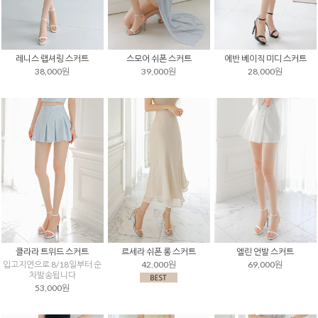
레니스 랩셔링 스커트
스모어 쉬폰 스커트
에반 베이직 미디 스커트
38,000원
39,000원
28,000원
클라라 트위드 스커트
르세라 쉬폰 롱 스커트
엘린 언발 스커트
입고지연으로 8/18일부터 순
42,000원
69,000원
차발송됩니다
53,000원