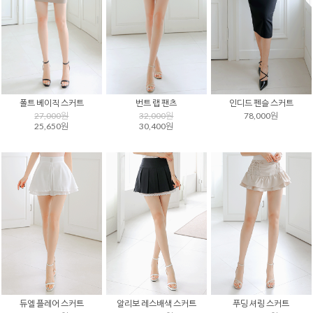
폴트 베이직 스커트
번트 랩 팬츠
인디드 펜슬 스커트
27,000원
32,000원
78,000원
25,650원
30,400원
듀엘 플레어 스커트
알리보 레스배색 스커트
푸딩 셔링 스커트