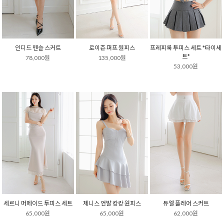
인디드 펜슬 스커트
로이즌 퍼프 원피스
프레피룩 투피스 세트 *타이세
트*
78,000원
135,000원
53,000원
세르니 머메이드 투피스 세트
제니스 언발 캉캉 원피스
듀엘 플레어 스커트
65,000원
65,000원
62,000원