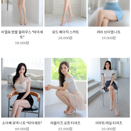
비엘로 반팔 블라우스 *타이세
모드 베이직 스커트
러비 브이캡 니트
트*
28,000원
19,000원
58,000원
소이베 유넥 니트 *타이세트*
러블리즈 오프 티셔츠
아우트 테잎 티셔츠
69,000원
25,000원
33,000원