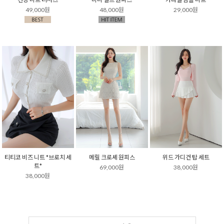
49,000원
48,000원
29,000원
티티코 비즈 니트 *브로치 세
메릴 크로셰 원피스
위드 가디건 탑 세트
트*
69,000원
38,000원
38,000원