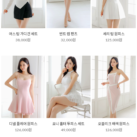
어스 탑 가디건 세트
번트 랩 팬츠
세리 탑 원피스
38,000원
32,000원
125,000원
디넬 플레어 원피스
요니 홀터 투피스 세트
오블리크 배색 원피스
126,000원
49,000원
126,000원