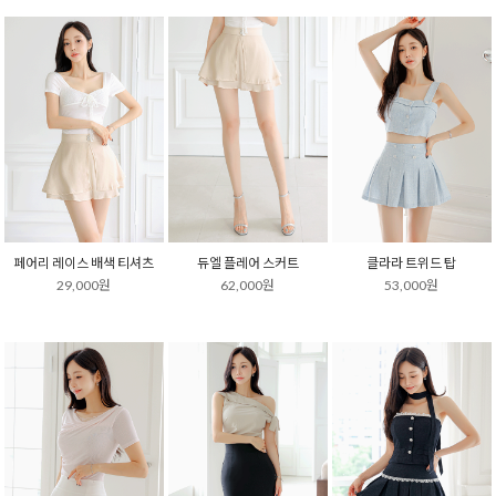
페어리 레이스 배색 티셔츠
듀엘 플레어 스커트
클라라 트위드 탑
29,000원
62,000원
53,000원