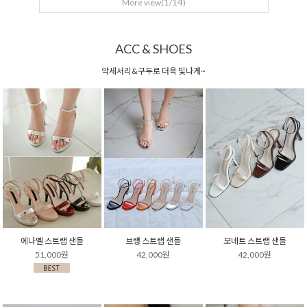
1
14
More view(
/
)
ACC & SHOES
악세서리&구두로 더욱 빛나게~
에나멜 스트랩 샌들
브랭 스트랩 샌들
모네트 스트랩 샌들
51,000원
42,000원
42,000원