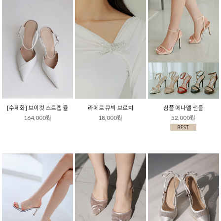
[수제화] 브이컷 스트랩 뮬
라에르 큐빅 브로치
심플 에나멜 샌들
164,000원
18,000원
52,000원