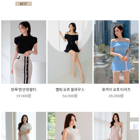
반목 텐션 반팔티
멜팅 오프 블라우스
포카리 오프 티셔츠
19,000원
56,000원
28,000원