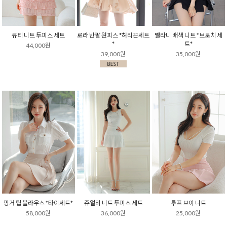
큐티 니트 투피스 세트
로라 반팔 원피스 *허리끈세트
멜라니 배색 니트 *브로치 세
*
트*
44,000원
39,000원
35,000원
핑거 팁 블라우스 *타이세트*
쥬얼리 니트 투피스 세트
루프 브이 니트
58,000원
36,000원
25,000원