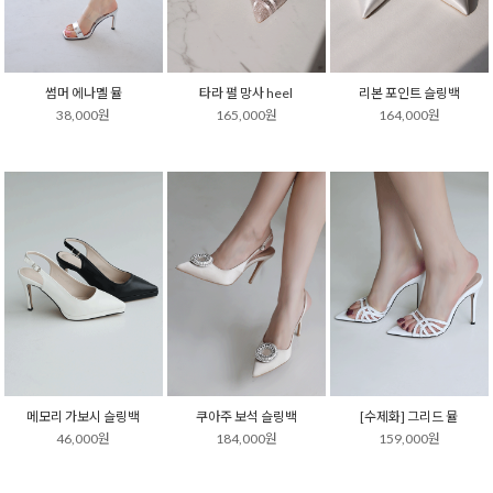
썸머 에나멜 뮬
타라 펄 망사 heel
리본 포인트 슬링백
38,000원
165,000원
164,000원
메모리 가보시 슬링백
쿠아주 보석 슬링백
[수제화] 그리드 뮬
46,000원
184,000원
159,000원