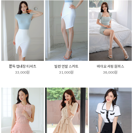
쫀득 캡내장 티셔츠
빌런 언발 스커트
바이오 셔링 원피스
33,000원
31,000원
38,000원