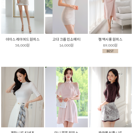
아이스 레이어드 원피스
고다 크롭 민소매 티
젬 맥시롱 원피스
58,000원
16,000원
89,000원
견장 니트 티셔츠
미니 엘프 원피스
카라멜 심플 니트