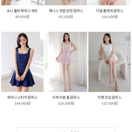
요니 홀터 투피스 세트
제니스 언발 캉캉 원피스
디넬 플레어 원피스
49,000원
65,000원
126,000원
세이니 스티치 원피스
시에 리본 훌 원피스
리젠 꼬임 원피스
144,000원
126,000원
117,000원