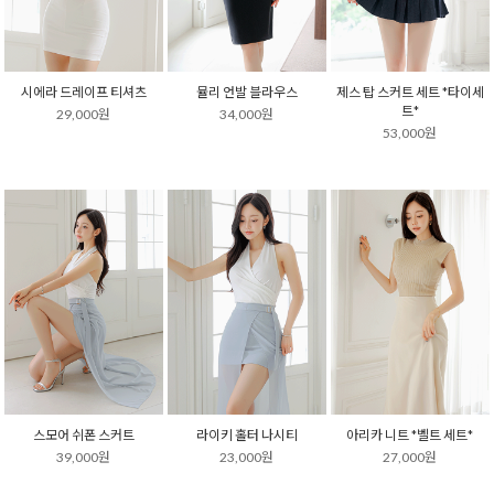
시에라 드레이프 티셔츠
뮬리 언발 블라우스
제스 탑 스커트 세트 *타이세
트*
29,000원
34,000원
53,000원
스모어 쉬폰 스커트
라이키 홀터 나시티
아리카 니트 *벨트 세트*
39,000원
23,000원
27,000원