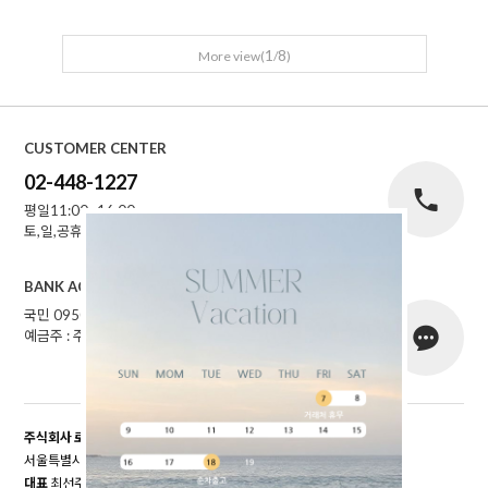
1
8
More view(
/
)
CUSTOMER CENTER
02-448-1227
평일11:00~16:00
토,일,공휴일 휴무
BANK ACCOUNT
국민 095001-04-155141
예금주 : 주식회사로에르
주식회사 로에르
서울특별시 성동구 자동차시장3길 39, 남궁빌딩 201호
대표
최선주
개인정보 보호책임자
최선주