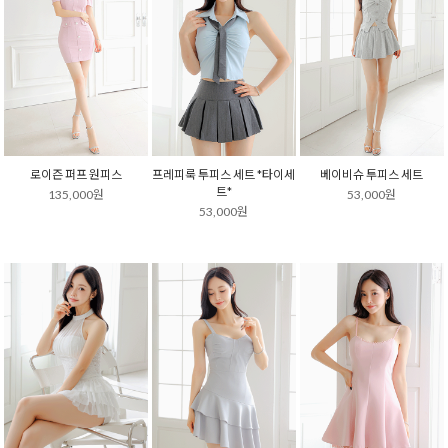
로이즌 퍼프 원피스
프레피룩 투피스 세트 *타이세
베이비슈 투피스 세트
트*
135,000원
53,000원
53,000원