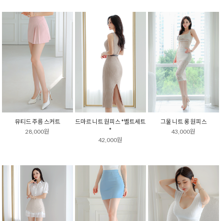
뮤티드 주름 스커트
드마르 니트 원피스 *벨트세트
그물 니트 롱 원피스
*
28,000원
43,000원
42,000원