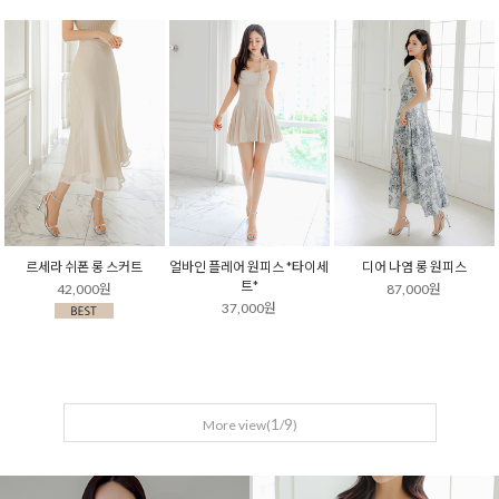
르세라 쉬폰 롱 스커트
얼바인 플레어 원피스 *타이세
디어 나염 롱 원피스
트*
42,000원
87,000원
37,000원
1
9
More view(
/
)