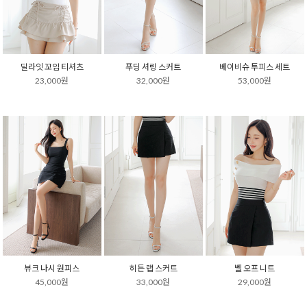
딜라잇 꼬임 티셔츠
푸딩 셔링 스커트
베이비슈 투피스 세트
23,000원
32,000원
53,000원
뷰크 나시 원피스
히든 랩 스커트
벨 오프 니트
45,000원
33,000원
29,000원