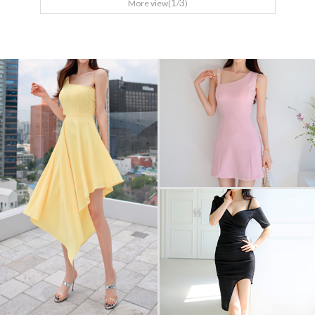
1
3
More view(
/
)