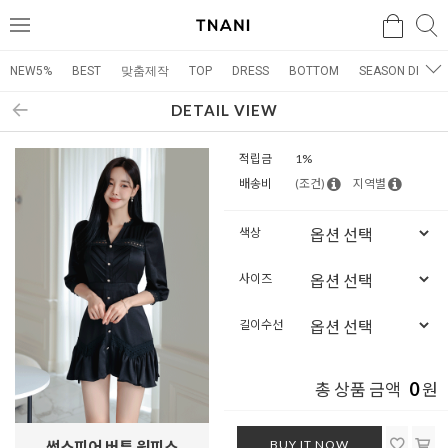
검색
검
메
색
뉴
NEW5%
BEST
맞춤제작
TOP
DRESS
BOTTOM
SEASON DRESS
DETAIL VIEW
적립금
1%
배송비
(조건)
지역별
색상
사이즈
길이수선
0
총 상품 금액
원
BUY IT NOW
썬스피어 버튼 원피스