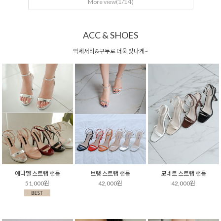
1
14
More view(
/
)
ACC & SHOES
악세서리&구두로 더욱 빛나게~
에나멜 스트랩 샌들
브랭 스트랩 샌들
모네트 스트랩 샌들
51,000원
42,000원
42,000원