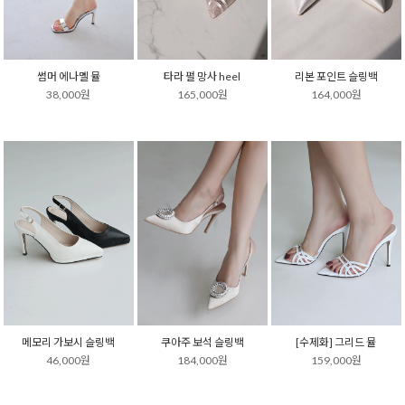
썸머 에나멜 뮬
타라 펄 망사 heel
리본 포인트 슬링백
38,000원
165,000원
164,000원
메모리 가보시 슬링백
쿠아주 보석 슬링백
[수제화] 그리드 뮬
46,000원
184,000원
159,000원