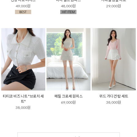
49,000원
48,000원
29,000원
티티코 비즈 니트 *브로치 세
메릴 크로셰 원피스
위드 가디건 탑 세트
트*
69,000원
38,000원
38,000원