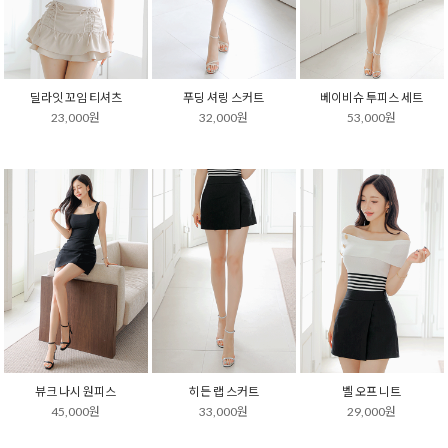
딜라잇 꼬임 티셔츠
푸딩 셔링 스커트
베이비슈 투피스 세트
23,000원
32,000원
53,000원
뷰크 나시 원피스
히든 랩 스커트
벨 오프 니트
45,000원
33,000원
29,000원