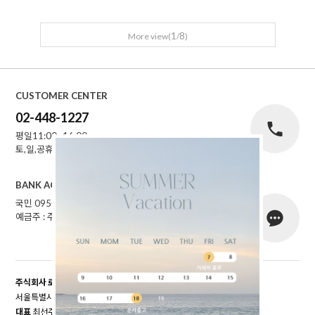
1
8
More view(
/
)
CUSTOMER CENTER
02-448-1227
평일11:00~16:00
토,일,공휴일 휴무
BANK ACCOUNT
국민 095001-04-155141
예금주 : 주식회사로에르
주식회사 로에르
서울특별시 성동구 자동차시장3길 39, 남궁빌딩 201호
대표
최선주
개인정보 보호책임자
최선주