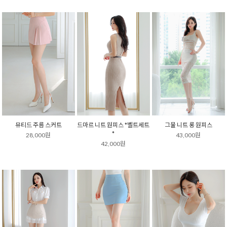
뮤티드 주름 스커트
드마르 니트 원피스 *벨트세트
그물 니트 롱 원피스
*
28,000원
43,000원
42,000원