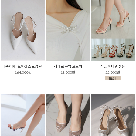
[수제화] 브이컷 스트랩 뮬
라에르 큐빅 브로치
심플 에나멜 샌들
164,000원
18,000원
52,000원