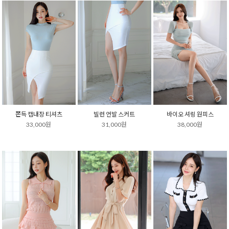
쫀득 캡내장 티셔츠
빌런 언발 스커트
바이오 셔링 원피스
33,000원
31,000원
38,000원