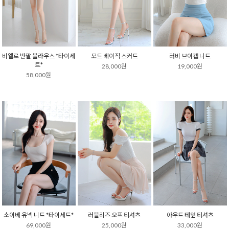
비엘로 반팔 블라우스 *타이세
모드 베이직 스커트
러비 브이캡 니트
트*
28,000원
19,000원
58,000원
소이베 유넥 니트 *타이세트*
러블리즈 오프 티셔츠
아우트 테잎 티셔츠
69,000원
25,000원
33,000원