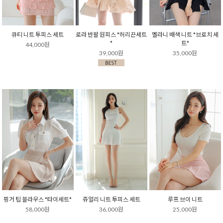
큐티 니트 투피스 세트
로라 반팔 원피스 *허리끈세트
멜라니 배색 니트 *브로치 세
*
트*
44,000원
39,000원
35,000원
핑거 팁 블라우스 *타이세트*
쥬얼리 니트 투피스 세트
루프 브이 니트
58,000원
36,000원
25,000원