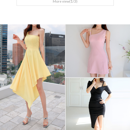
1
3
More view(
/
)