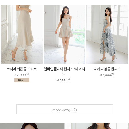
르세라 쉬폰 롱 스커트
얼바인 플레어 원피스 *타이세
디어 나염 롱 원피스
트*
42,000원
87,000원
37,000원
1
9
More view(
/
)