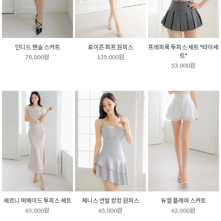
인디드 펜슬 스커트
로이즌 퍼프 원피스
프레피룩 투피스 세트 *타이세
트*
78,000원
135,000원
53,000원
세르니 머메이드 투피스 세트
제니스 언발 캉캉 원피스
듀엘 플레어 스커트
65,000원
65,000원
62,000원