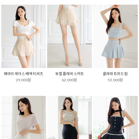
페어리 레이스 배색 티셔츠
듀엘 플레어 스커트
클라라 트위드 탑
29,000원
62,000원
53,000원