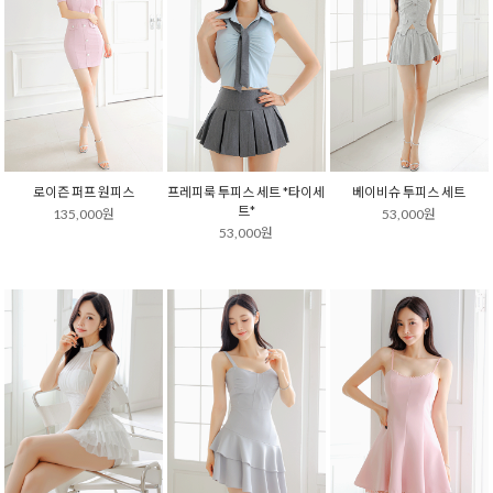
로이즌 퍼프 원피스
프레피룩 투피스 세트 *타이세
베이비슈 투피스 세트
트*
135,000원
53,000원
53,000원