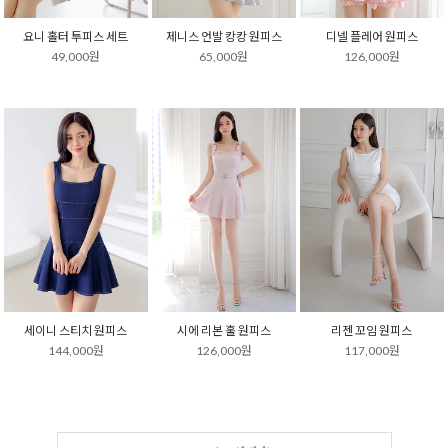
요니 홀터 투피스 세트
제니스 언발 캉캉 원피스
디넬 플레어 원피스
49,000원
65,000원
126,000원
세이니 스티치 원피스
시에 리본 훌 원피스
리젠 꼬임 원피스
144,000원
126,000원
117,000원