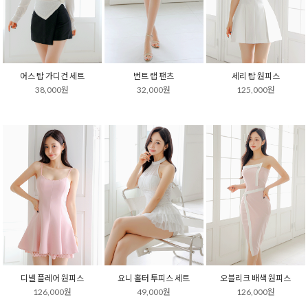
어스 탑 가디건 세트
번트 랩 팬츠
세리 탑 원피스
38,000원
32,000원
125,000원
디넬 플레어 원피스
요니 홀터 투피스 세트
오블리크 배색 원피스
126,000원
49,000원
126,000원