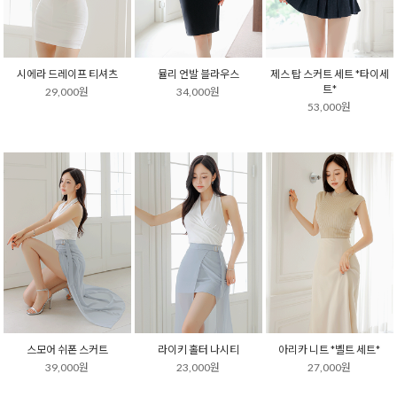
시에라 드레이프 티셔츠
뮬리 언발 블라우스
제스 탑 스커트 세트 *타이세
트*
29,000원
34,000원
53,000원
스모어 쉬폰 스커트
라이키 홀터 나시티
아리카 니트 *벨트 세트*
39,000원
23,000원
27,000원