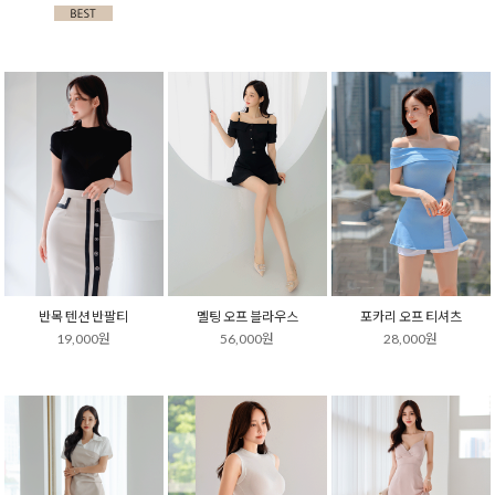
반목 텐션 반팔티
멜팅 오프 블라우스
포카리 오프 티셔츠
19,000원
56,000원
28,000원