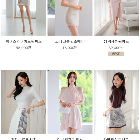
아이스 레이어드 원피스
고다 크롭 민소매 티
젬 맥시롱 원피스
58,000원
16,000원
89,000원
견장 니트 티셔츠
미니 엘프 원피스
카라멜 심플 니트