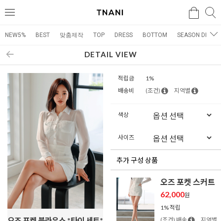
검색
검
메
색
뉴
NEW5%
BEST
맞춤제작
TOP
DRESS
BOTTOM
SEASON DRESS
DETAIL VIEW
적립금
1%
배송비
(조건)
지역별
색상
사이즈
추가 구성 상품
오즈 포켓 스커트
62,000
원
1% 적립
오즈 포켓 블라우스 *타이 세트*
(조건) 배송
지역별