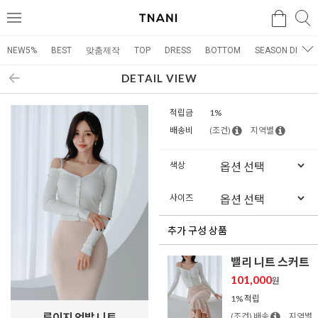
검색
검
메
색
뉴
NEW5%
BEST
맞춤제작
TOP
DRESS
BOTTOM
SEASON DRESS
DETAIL VIEW
적립금
1%
배송비
(조건)
지역별
색상
사이즈
추가 구성 상품
밸리 니트 스커트
101,000
원
1% 적립
루이지 언발 니트
(조건) 배송
지역별