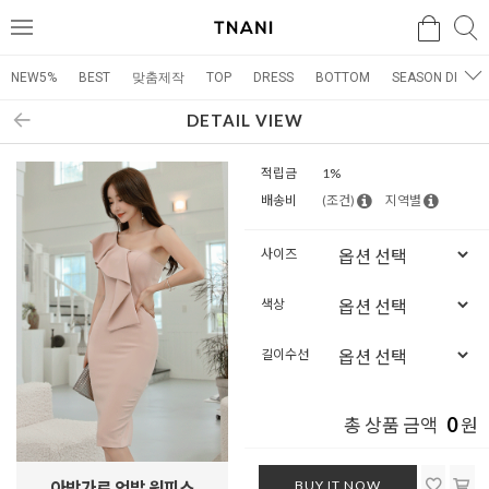
검색
검
메
색
뉴
NEW5%
BEST
맞춤제작
TOP
DRESS
BOTTOM
SEASON DRESS
DETAIL VIEW
적립금
1%
배송비
(조건)
지역별
사이즈
색상
길이수선
0
총 상품 금액
원
BUY IT NOW
아방가르 언발 원피스