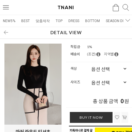
검색
검
메
색
뉴
NEW5%
BEST
맞춤제작
TOP
DRESS
BOTTOM
SEASON DRESS
DETAIL VIEW
적립금
1%
배송비
(조건)
지역별
색상
사이즈
0
총 상품 금액
원
BUY IT NOW
마커 라운드 티셔츠