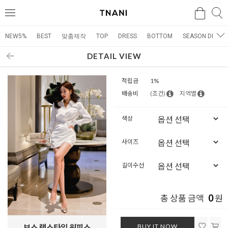
검색
검
메
색
뉴
NEW5%
BEST
맞춤제작
TOP
DRESS
BOTTOM
SEASON DRESS
DETAIL VIEW
적립금
1%
배송비
(조건)
지역별
색상
사이즈
길이수선
0
총 상품 금액
원
BUY IT NOW
보스 랩스타일 원피스