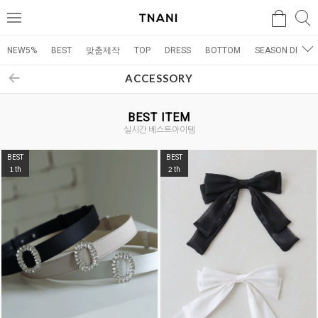
검색
검
메
색
뉴
NEW5%
BEST
맞춤제작
TOP
DRESS
BOTTOM
SEASON DRESS
ACCESSORY
BEST ITEM
실시간 베스트아이템
BEST
BEST
1
2
th
th