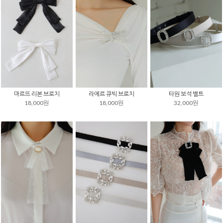
마르뜨 리본 브로치
라에르 큐빅 브로치
타원 보석 벨트
18,000원
18,000원
32,000원