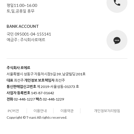
평일11:00~16:00
토,일,공휴일 휴무
BANK ACCOUNT
국민 095001-04-155141
예금주 : 주식회사로에르
주식회사 로에르
서울특별시 성동구 자동차시장3길 39, 남궁빌딩 201호
대표
최선주
개인정보 보호책임자
최선주
통신판매업신고번호
제 2019-서울성동-01373 호
사업자 등록번호
145-87-01642
전화
02-448-1227
팩스
02-448-1229
PC버전
이용안내
이용약관
개인정보처리방침
Copyright © T-nani All rights reserved.
```jsx
```
12