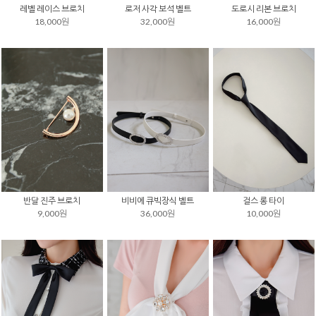
레벨 레이스 브로치
로저 사각 보석 벨트
도로시 리본 브로치
18,000원
32,000원
16,000원
반달 진주 브로치
비비에 큐빅장식 벨트
걸스 롱 타이
9,000원
36,000원
10,000원