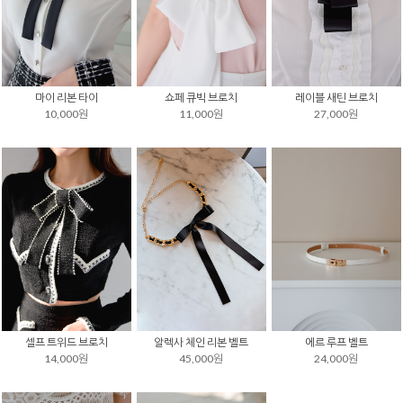
마이 리본 타이
쇼페 큐빅 브로치
레이블 새틴 브로치
10,000원
11,000원
27,000원
셀프 트위드 브로치
알렉사 체인 리본 벨트
에르 루프 벨트
14,000원
45,000원
24,000원