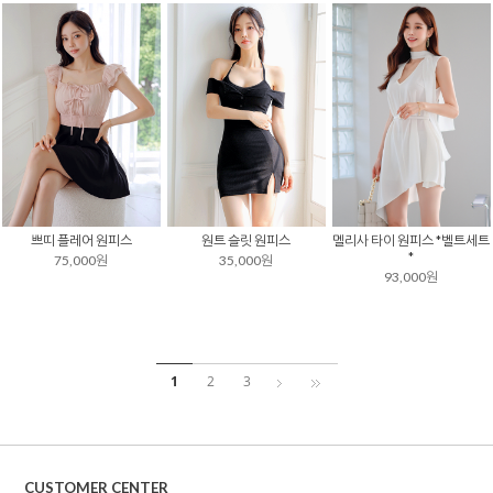
쁘띠 플레어 원피스
원트 슬릿 원피스
멜리사 타이 원피스 *벨트세트
*
75,000원
35,000원
93,000원
1
2
3
CUSTOMER CENTER