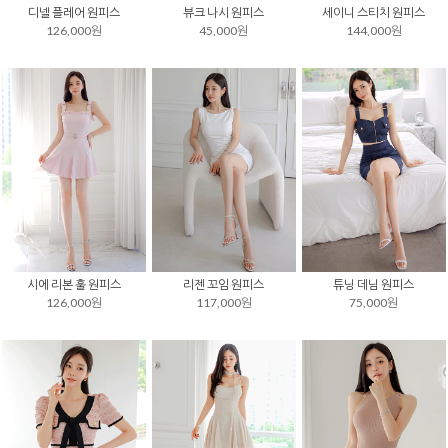
디넬 플레어 원피스
뷰크 나시 원피스
세이니 스티치 원피스
126,000원
45,000원
144,000원
시에 리본 훌 원피스
리젠 꼬임 원피스
튜닝 데님 원피스
126,000원
117,000원
75,000원