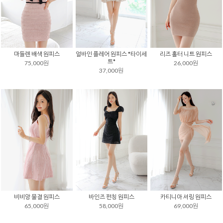
마들렌 배색 원피스
얼바인 플레어 원피스 *타이세
리즈 홀터 니트 원피스
트*
75,000원
26,000원
37,000원
비비앙 물결 원피스
바인즈 펀칭 원피스
카티니아 셔링 원피스
65,000원
58,000원
69,000원