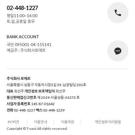
02-448-1227
평일11:00~16:00
토,일,공휴일 휴무
BANK ACCOUNT
국민 095001-04-155141
예금주 : 주식회사로에르
주식회사 로에르
서울특별시 성동구 자동차시장3길 39, 남궁빌딩 201호
대표
최선주
개인정보 보호책임자
최선주
통신판매업신고번호
제 2019-서울성동-01373 호
사업자 등록번호
145-87-01642
전화
02-448-1227
팩스
02-448-1229
PC버전
이용안내
이용약관
개인정보처리방침
Copyright © T-nani All rights reserved.