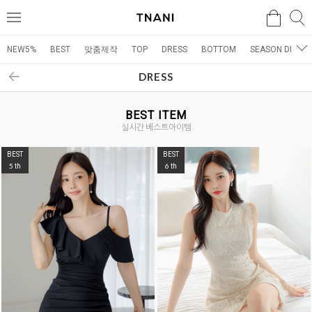
검색
검
메
색
뉴
NEW5%
BEST
맞춤제작
TOP
DRESS
BOTTOM
SEASON DRESS
DRESS
BEST ITEM
실시간 베스트아이템
BEST
BEST
5
6
th
th