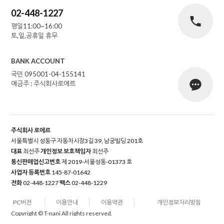
02-448-1227
평일11:00~16:00
토,일,공휴일 휴무
BANK ACCOUNT
국민 095001-04-155141
예금주 : 주식회사로에르
주식회사 로에르
서울특별시 성동구 자동차시장3길 39, 남궁빌딩 201호
대표
최선주
개인정보 보호책임자
최선주
통신판매업신고번호
제 2019-서울성동-01373 호
사업자 등록번호
145-87-01642
전화
02-448-1227
팩스
02-448-1229
PC버전
이용안내
이용약관
개인정보처리방침
Copyright © T-nani All rights reserved.