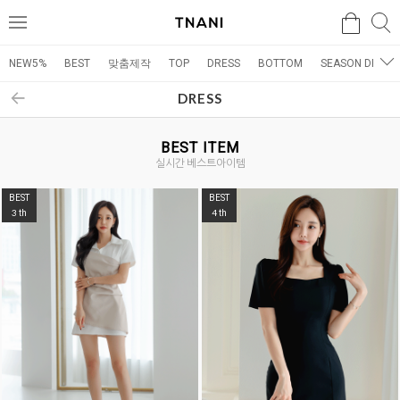
검색
검
메
색
뉴
NEW5%
BEST
맞춤제작
TOP
DRESS
BOTTOM
SEASON DRESS
DRESS
BEST ITEM
실시간 베스트아이템
BEST
BEST
3
4
th
th