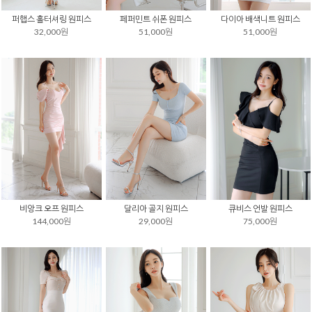
퍼햅스 홀터셔링 원피스
페퍼민트 쉬폰 원피스
다이아 배색니트 원피스
32,000원
51,000원
51,000원
비앙크 오프 원피스
달리아 골지 원피스
큐비스 언발 원피스
144,000원
29,000원
75,000원