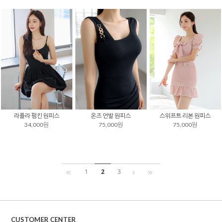
라플라 펌킨 원피스
온즈 언발 원피스
스위프트 리본 원피스
34,000원
75,000원
75,000원
1
2
3
CUSTOMER CENTER