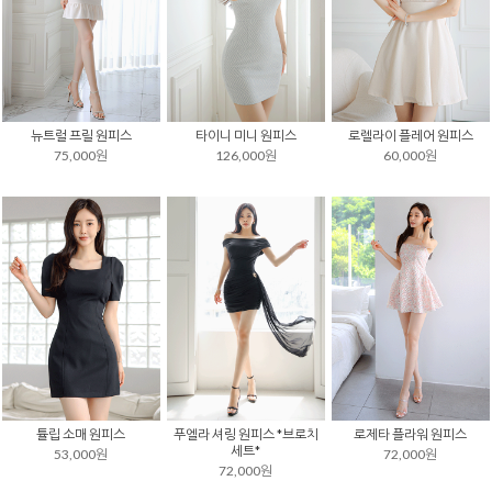
뉴트럴 프릴 원피스
타이니 미니 원피스
로렐라이 플레어 원피스
75,000원
126,000원
60,000원
튤립 소매 원피스
푸엘라 셔링 원피스 *브로치
로제타 플라워 원피스
세트*
53,000원
72,000원
72,000원