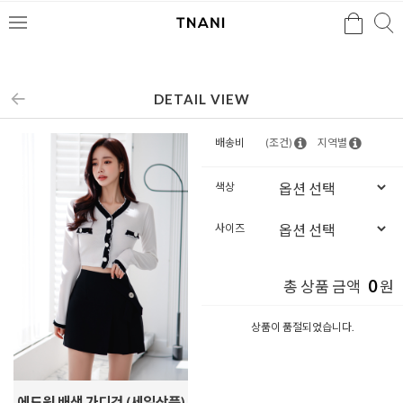
검색
검
메
색
뉴
DETAIL VIEW
배송비
(조건)
지역별
색상
사이즈
0
총 상품 금액
원
상품이 품절되었습니다.
에드원 배색 가디건 (세일상품)