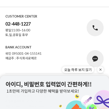
CUSTOMER CENTER
02-448-1227
평일11:00~16:00
토,일,공휴일 휴무
BANK ACCOUNT
국민 095001-04-155141
예금주 : 주식회사로에르
오늘 하루 보지 않기
주식회사 로에르
서울특별시 성동구 자동차시장3길 39, 남궁빌딩 201호
대표
최선주
개인정보 보호책임자
최선주
통신판매업신고번호
제 2019-서울성동-01373 호
사업자 등록번호
145-87-01642
전화
02-448-1227
팩스
02-448-1229