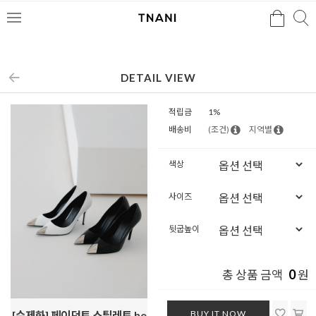
검색
검
메
색
뉴
DETAIL VIEW
적립금
1%
배송비
(조건)
지역별
색상
사이즈
뒷굽높이
0
총 상품 금액
원
BUY IT NOW
[수제화] 페이던트 스틸레토 he