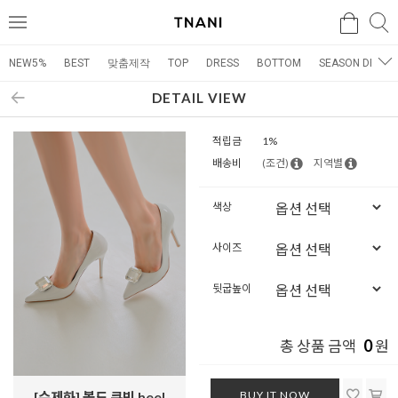
검색
검
메
색
뉴
NEW5%
BEST
맞춤제작
TOP
DRESS
BOTTOM
SEASON DRESS
DETAIL VIEW
적립금
1%
배송비
(조건)
지역별
색상
사이즈
뒷굽높이
0
총 상품 금액
원
BUY IT NOW
[수제화] 볼드 큐빅 heel