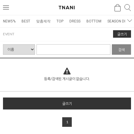
검색
검
메
색
뉴
NEW5%
BEST
맞춤제작
TOP
DRESS
BOTTOM
SEASON DRESS
EVENT
글쓰기
검색
등록/검색된 게시글이 없습니다.
글쓰기
1