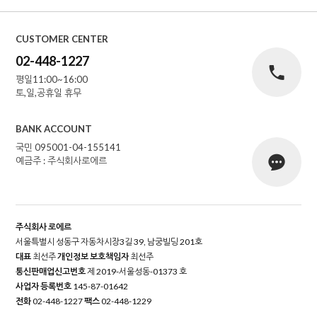
CUSTOMER CENTER
02-448-1227
평일11:00~16:00
토,일,공휴일 휴무
BANK ACCOUNT
국민 095001-04-155141
예금주 : 주식회사로에르
주식회사 로에르
서울특별시 성동구 자동차시장3길 39, 남궁빌딩 201호
대표
최선주
개인정보 보호책임자
최선주
통신판매업신고번호
제 2019-서울성동-01373 호
사업자 등록번호
145-87-01642
전화
02-448-1227
팩스
02-448-1229